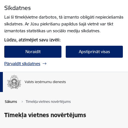
Pāriet uz lapas saturu
Sīkdatnes
Spied
lai meklētu
Enter
Lai šī tīmekļvietne darbotos, tā izmanto obligāti nepieciešamās
sīkdatnes. Ar Jūsu piekrišanu papildus šajā vietnē var tikt
izmantotas statistikas un sociālo mediju sīkdatnes.
Lūdzu, atzīmējiet savu izvēli:
Noraidīt
Apstiprināt visas
Pārvaldīt sīkdatnes
Sākums
Tīmekļa vietnes novērtējums
Tīmekļa vietnes novērtējums