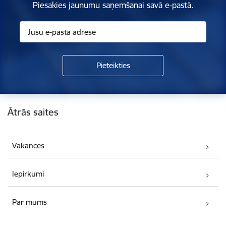
Piesakies jaunumu saņemšanai savā e-pastā.
Kājene
Ātrās saites
Vakances
Iepirkumi
Par mums