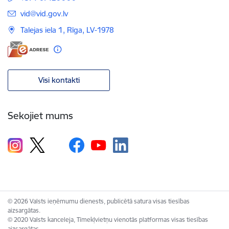
E-pasts:
vid@vid.gov.lv
Talejas iela 1, Rīga, LV-1978
Visi kontakti
Sekojiet mums
© 2026 Valsts ieņēmumu dienests, publicētā satura visas tiesības
aizsargātas.
© 2020 Valsts kanceleja, Tīmekļvietņu vienotās platformas visas tiesības
aizsargātas.