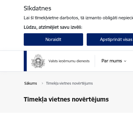
Pāriet uz lapas saturu
Sīkdatnes
Lai šī tīmekļvietne darbotos, tā izmanto obligāti nepiec
Lūdzu, atzīmējiet savu izvēli:
Noraidīt
Apstiprināt visas
Par mums
Sākums
Tīmekļa vietnes novērtējums
Tīmekļa vietnes novērtējums