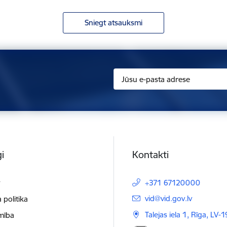
Sniegt atsauksmi
i
Kontakti
t
+371 67120000
E-pasts:
vid@vid.gov.lv
 politika
Talejas iela 1, Rīga, LV-
mība