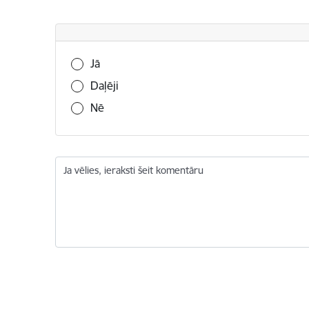
Vai šī informācija bija noderīga?
Jā
Daļēji
Nē
Ja vēlies, ieraksti šeit komentāru