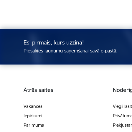
Esi pirmais, kurš uzzina!
Piesakies jaunumu saņemšanai savā e-pastā.
Kājene
Ātrās saites
Noderīg
Vakances
Viegli lasī
Iepirkumi
Privātuma
Par mums
Piekļūsta