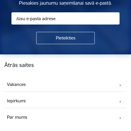
Piesakies jaunumu saņemšanai savā e-pastā.
Kājene
Ātrās saites
Vakances
Iepirkumi
Par mums