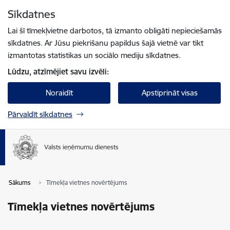
Pāriet uz lapas saturu
Sīkdatnes
Spied
lai meklētu
Enter
Lai šī tīmekļvietne darbotos, tā izmanto obligāti nepieciešamās
sīkdatnes. Ar Jūsu piekrišanu papildus šajā vietnē var tikt
izmantotas statistikas un sociālo mediju sīkdatnes.
Lūdzu, atzīmējiet savu izvēli:
Noraidīt
Apstiprināt visas
Pārvaldīt sīkdatnes
Sākums
Tīmekļa vietnes novērtējums
Tīmekļa vietnes novērtējums