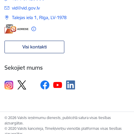
E-pasts:
vid@vid.gov.lv
Talejas iela 1, Rīga, LV-1978
Visi kontakti
Sekojiet mums
© 2026 Valsts ieņēmumu dienests, publicētā satura visas tiesības
aizsargātas.
© 2020 Valsts kanceleja, Tīmekļvietņu vienotās platformas visas tiesības
aizsargātas.