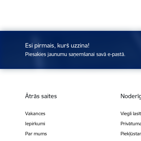
Esi pirmais, kurš uzzina!
Piesakies jaunumu saņemšanai savā e-pastā.
Kājene
Ātrās saites
Noderīg
Vakances
Viegli lasī
Iepirkumi
Privātuma
Par mums
Piekļūsta