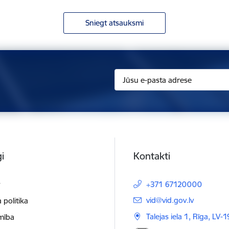
Sniegt atsauksmi
i
Kontakti
t
+371 67120000
E-pasts:
vid@vid.gov.lv
 politika
Talejas iela 1, Rīga, LV-
mība