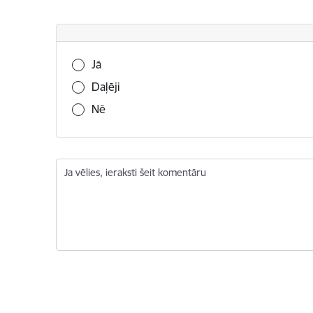
Vai šī informācija bija noderīga?
Jā
Daļēji
Nē
Ja vēlies, ieraksti šeit komentāru