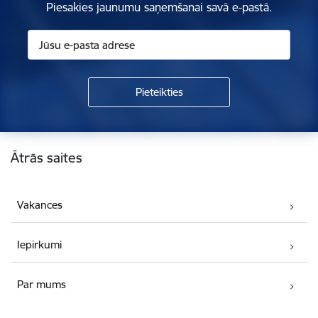
Piesakies jaunumu saņemšanai savā e-pastā.
Kājene
Ātrās saites
Vakances
Iepirkumi
Par mums