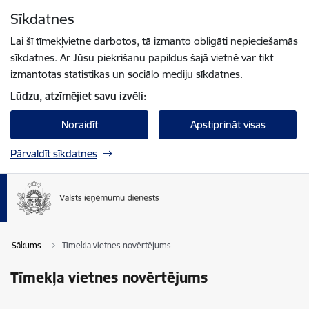
Pāriet uz lapas saturu
Sīkdatnes
Spied
lai meklētu
Enter
Lai šī tīmekļvietne darbotos, tā izmanto obligāti nepieciešamās
sīkdatnes. Ar Jūsu piekrišanu papildus šajā vietnē var tikt
izmantotas statistikas un sociālo mediju sīkdatnes.
Lūdzu, atzīmējiet savu izvēli:
Noraidīt
Apstiprināt visas
Pārvaldīt sīkdatnes
Sākums
Tīmekļa vietnes novērtējums
Tīmekļa vietnes novērtējums