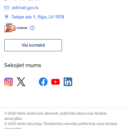
E-pasts:
vid@vid.gov.lv
Talejas iela 1, Rīga, LV-1978
Visi kontakti
Sekojiet mums
© 2026 Valsts ieņēmumu dienests, publicētā satura visas tiesības
aizsargātas.
© 2020 Valsts kanceleja, Tīmekļvietņu vienotās platformas visas tiesības
aizsargātas.