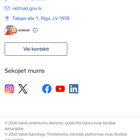
E-pasts:
vid@vid.gov.lv
Talejas iela 1, Rīga, LV-1978
Visi kontakti
Sekojiet mums
© 2026 Valsts ieņēmumu dienests, publicētā satura visas tiesības
aizsargātas.
© 2020 Valsts kanceleja, Tīmekļvietņu vienotās platformas visas tiesības
aizsargātas.