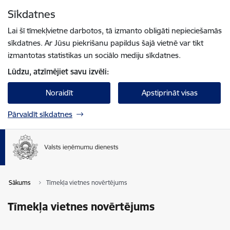
Pāriet uz lapas saturu
Sīkdatnes
Spied
lai meklētu
Enter
Lai šī tīmekļvietne darbotos, tā izmanto obligāti nepieciešamās
sīkdatnes. Ar Jūsu piekrišanu papildus šajā vietnē var tikt
izmantotas statistikas un sociālo mediju sīkdatnes.
Lūdzu, atzīmējiet savu izvēli:
Noraidīt
Apstiprināt visas
Pārvaldīt sīkdatnes
Sākums
Tīmekļa vietnes novērtējums
Tīmekļa vietnes novērtējums