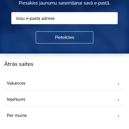
Piesakies jaunumu saņemšanai savā e-pastā.
Kājene
Ātrās saites
Vakances
Iepirkumi
Par mums