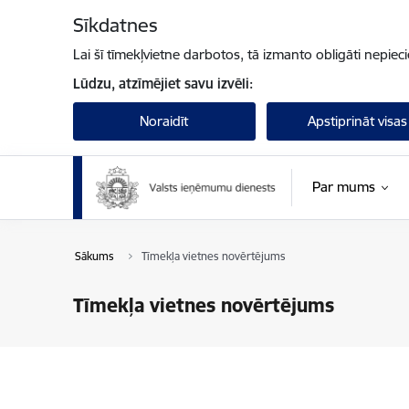
Pāriet uz lapas saturu
Sīkdatnes
Lai šī tīmekļvietne darbotos, tā izmanto obligāti nepiec
Lūdzu, atzīmējiet savu izvēli:
Noraidīt
Apstiprināt visas
Par mums
Sākums
Tīmekļa vietnes novērtējums
Tīmekļa vietnes novērtējums