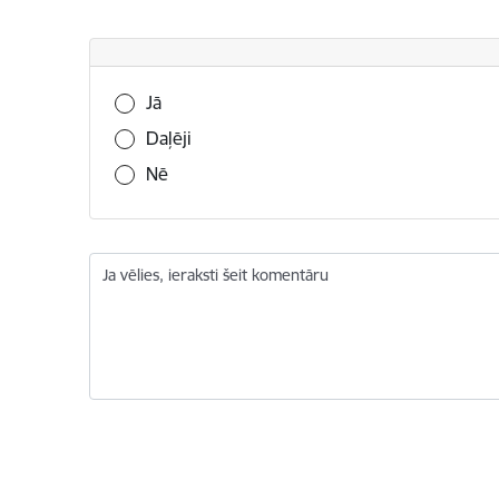
Vai šī informācija bija noderīga?
Jā
Daļēji
Nē
Ja vēlies, ieraksti šeit komentāru