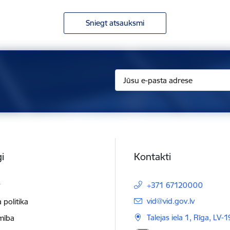
Sniegt atsauksmi
i
Kontakti
t
+371 67120000
E-pasts:
vid@vid.gov.lv
 politika
Talejas iela 1, Rīga, LV-
mība