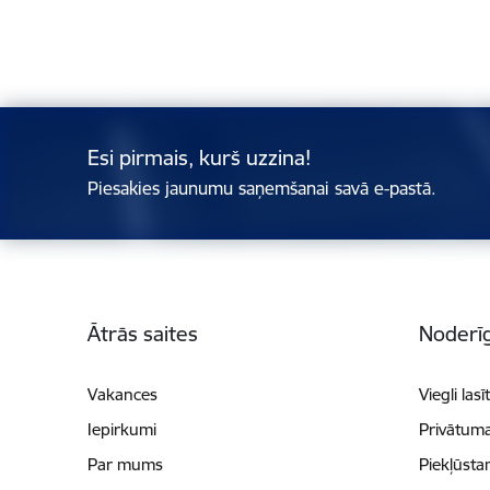
Esi pirmais, kurš uzzina!
Piesakies jaunumu saņemšanai savā e-pastā.
Kājene
Ātrās saites
Noderīg
Vakances
Viegli lasī
Iepirkumi
Privātuma
Par mums
Piekļūsta