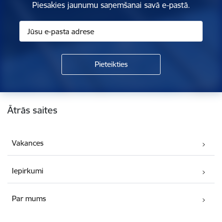
Piesakies jaunumu saņemšanai savā e-pastā.
Kājene
Ātrās saites
Vakances
Iepirkumi
Par mums