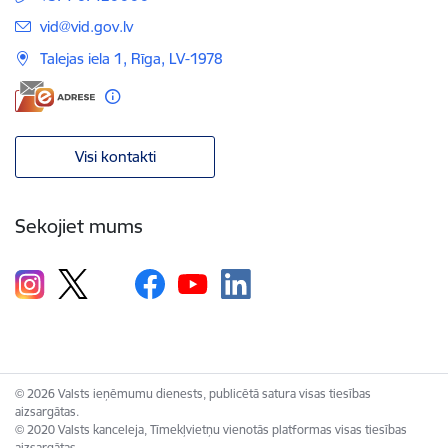
E-pasts:
vid@vid.gov.lv
Talejas iela 1, Rīga, LV-1978
Visi kontakti
Sekojiet mums
© 2026 Valsts ieņēmumu dienests, publicētā satura visas tiesības
aizsargātas.
© 2020 Valsts kanceleja, Tīmekļvietņu vienotās platformas visas tiesības
aizsargātas.