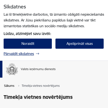
Pāriet uz lapas saturu
Sīkdatnes
Spied
lai meklētu
Enter
Lai šī tīmekļvietne darbotos, tā izmanto obligāti nepieciešamās
sīkdatnes. Ar Jūsu piekrišanu papildus šajā vietnē var tikt
izmantotas statistikas un sociālo mediju sīkdatnes.
Lūdzu, atzīmējiet savu izvēli:
Noraidīt
Apstiprināt visas
Pārvaldīt sīkdatnes
Sākums
Tīmekļa vietnes novērtējums
Tīmekļa vietnes novērtējums