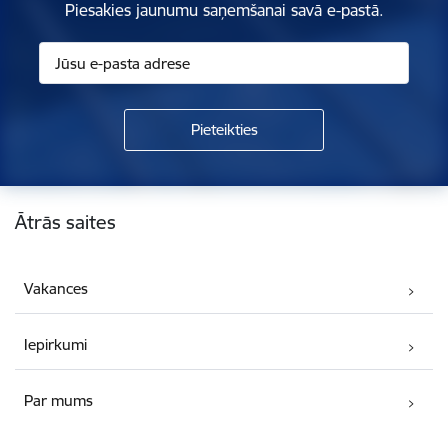
Piesakies jaunumu saņemšanai savā e-pastā.
Kājene
Ātrās saites
Vakances
Iepirkumi
Par mums