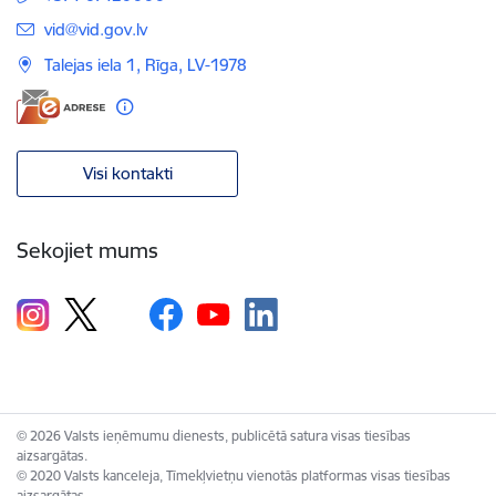
E-pasts:
vid@vid.gov.lv
Talejas iela 1, Rīga, LV-1978
Visi kontakti
Sekojiet mums
© 2026 Valsts ieņēmumu dienests, publicētā satura visas tiesības
aizsargātas.
© 2020 Valsts kanceleja, Tīmekļvietņu vienotās platformas visas tiesības
aizsargātas.