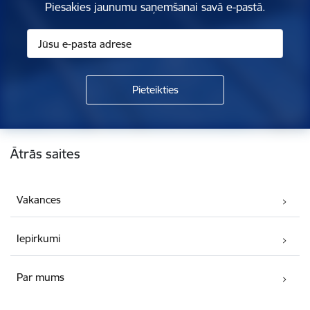
Piesakies jaunumu saņemšanai savā e-pastā.
Kājene
Ātrās saites
Vakances
Iepirkumi
Par mums