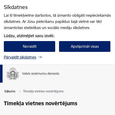
Pāriet uz lapas saturu
Sīkdatnes
Spied
lai meklētu
Enter
Lai šī tīmekļvietne darbotos, tā izmanto obligāti nepieciešamās
sīkdatnes. Ar Jūsu piekrišanu papildus šajā vietnē var tikt
izmantotas statistikas un sociālo mediju sīkdatnes.
Lūdzu, atzīmējiet savu izvēli:
Noraidīt
Apstiprināt visas
Pārvaldīt sīkdatnes
Sākums
Tīmekļa vietnes novērtējums
Tīmekļa vietnes novērtējums