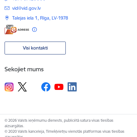
E-pasts:
vid@vid.gov.lv
Talejas iela 1, Rīga, LV-1978
Visi kontakti
Sekojiet mums
© 2026 Valsts ieņēmumu dienests, publicētā satura visas tiesības
aizsargātas.
© 2020 Valsts kanceleja, Tīmekļvietņu vienotās platformas visas tiesības
aizsargātas.