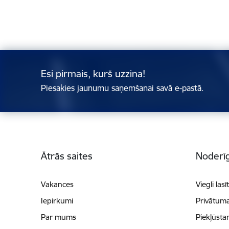
Esi pirmais, kurš uzzina!
Piesakies jaunumu saņemšanai savā e-pastā.
Kājene
Ātrās saites
Noderīg
Vakances
Viegli lasī
Iepirkumi
Privātuma
Par mums
Piekļūsta