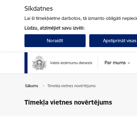
Pāriet uz lapas saturu
Sīkdatnes
Lai šī tīmekļvietne darbotos, tā izmanto obligāti nepiec
Lūdzu, atzīmējiet savu izvēli:
Noraidīt
Apstiprināt visas
Par mums
Sākums
Tīmekļa vietnes novērtējums
Tīmekļa vietnes novērtējums