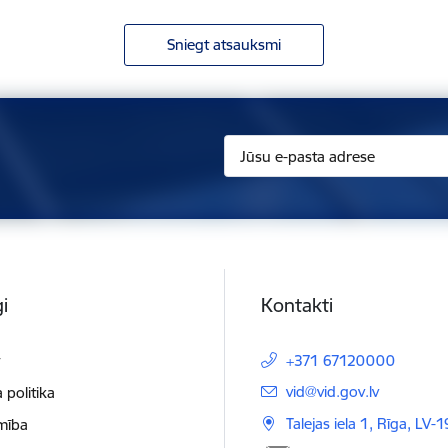
Sniegt atsauksmi
i
Kontakti
t
+371 67120000
E-pasts:
vid@vid.gov.lv
 politika
Talejas iela 1, Rīga, LV-
mība