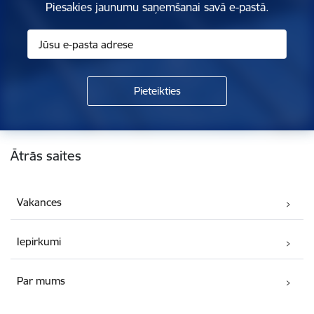
Piesakies jaunumu saņemšanai savā e-pastā.
Kājene
Ātrās saites
Vakances
Iepirkumi
Par mums