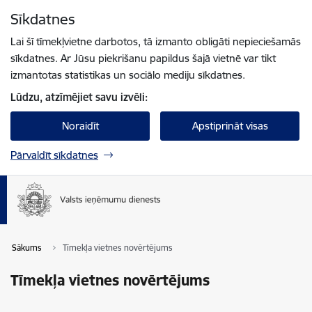
Pāriet uz lapas saturu
Sīkdatnes
Spied
lai meklētu
Enter
Lai šī tīmekļvietne darbotos, tā izmanto obligāti nepieciešamās
sīkdatnes. Ar Jūsu piekrišanu papildus šajā vietnē var tikt
izmantotas statistikas un sociālo mediju sīkdatnes.
Lūdzu, atzīmējiet savu izvēli:
Noraidīt
Apstiprināt visas
Pārvaldīt sīkdatnes
Sākums
Tīmekļa vietnes novērtējums
Tīmekļa vietnes novērtējums