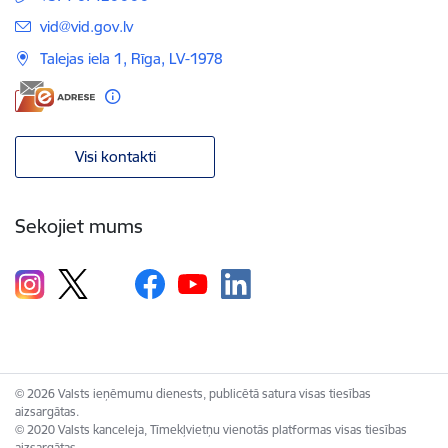
E-pasts:
vid@vid.gov.lv
Talejas iela 1, Rīga, LV-1978
Visi kontakti
Sekojiet mums
© 2026 Valsts ieņēmumu dienests, publicētā satura visas tiesības
aizsargātas.
© 2020 Valsts kanceleja, Tīmekļvietņu vienotās platformas visas tiesības
aizsargātas.