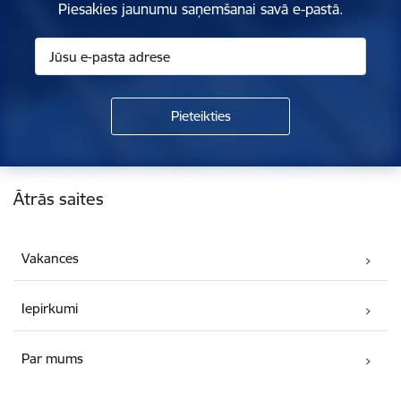
Piesakies jaunumu saņemšanai savā e-pastā.
Kājene
Ātrās saites
Vakances
Iepirkumi
Par mums