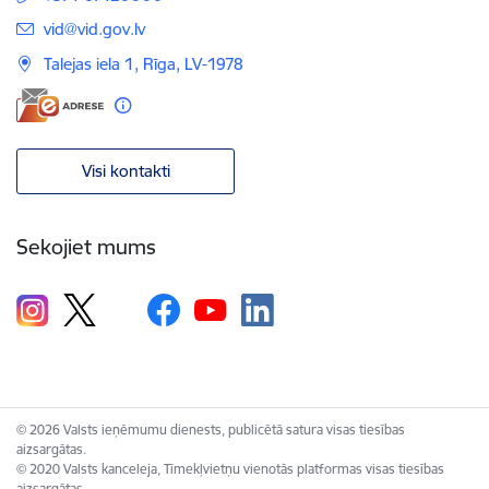
E-pasts:
vid@vid.gov.lv
Talejas iela 1, Rīga, LV-1978
Visi kontakti
Sekojiet mums
© 2026 Valsts ieņēmumu dienests, publicētā satura visas tiesības
aizsargātas.
© 2020 Valsts kanceleja, Tīmekļvietņu vienotās platformas visas tiesības
aizsargātas.