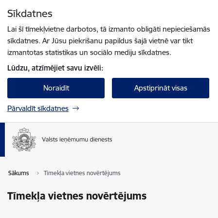
Pāriet uz lapas saturu
Sīkdatnes
Spied
lai meklētu
Enter
Lai šī tīmekļvietne darbotos, tā izmanto obligāti nepieciešamās
sīkdatnes. Ar Jūsu piekrišanu papildus šajā vietnē var tikt
izmantotas statistikas un sociālo mediju sīkdatnes.
Lūdzu, atzīmējiet savu izvēli:
Noraidīt
Apstiprināt visas
Pārvaldīt sīkdatnes
Sākums
Tīmekļa vietnes novērtējums
Tīmekļa vietnes novērtējums