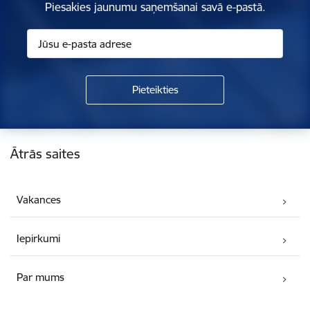
Piesakies jaunumu saņemšanai savā e-pastā.
Kājene
Ātrās saites
Vakances
Iepirkumi
Par mums