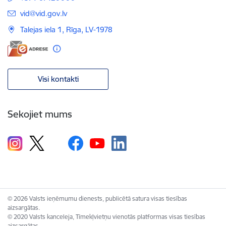
E-pasts:
vid@vid.gov.lv
Talejas iela 1, Rīga, LV-1978
Visi kontakti
Sekojiet mums
© 2026 Valsts ieņēmumu dienests, publicētā satura visas tiesības
aizsargātas.
© 2020 Valsts kanceleja, Tīmekļvietņu vienotās platformas visas tiesības
aizsargātas.