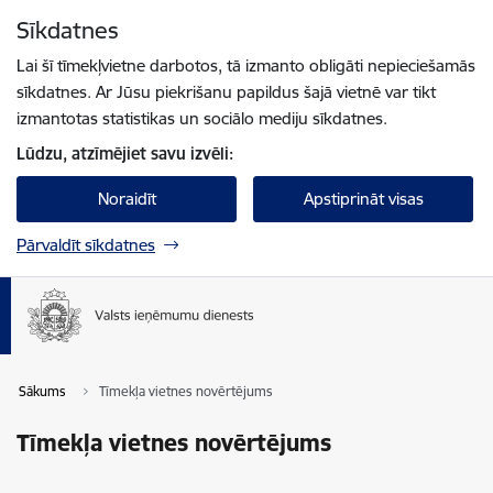
Pāriet uz lapas saturu
Sīkdatnes
Spied
lai meklētu
Enter
Lai šī tīmekļvietne darbotos, tā izmanto obligāti nepieciešamās
sīkdatnes. Ar Jūsu piekrišanu papildus šajā vietnē var tikt
izmantotas statistikas un sociālo mediju sīkdatnes.
Lūdzu, atzīmējiet savu izvēli:
Noraidīt
Apstiprināt visas
Pārvaldīt sīkdatnes
Sākums
Tīmekļa vietnes novērtējums
Tīmekļa vietnes novērtējums