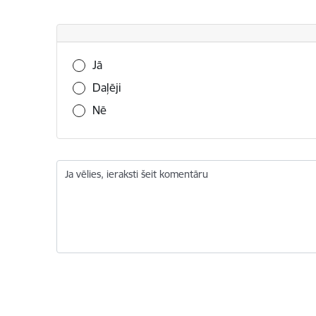
Vai šī informācija bija noderīga?
Jā
Daļēji
Nē
Ja vēlies, ieraksti šeit komentāru