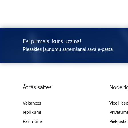
Esi pirmais, kurš uzzina!
Piesakies jaunumu saņemšanai savā e-pastā.
Kājene
Ātrās saites
Noderīg
Vakances
Viegli lasī
Iepirkumi
Privātuma
Par mums
Piekļūsta