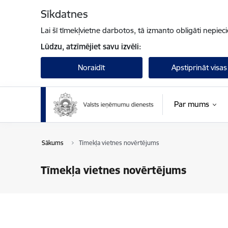
Pāriet uz lapas saturu
Sīkdatnes
Lai šī tīmekļvietne darbotos, tā izmanto obligāti nepiec
Lūdzu, atzīmējiet savu izvēli:
Noraidīt
Apstiprināt visas
Par mums
Sākums
Tīmekļa vietnes novērtējums
Tīmekļa vietnes novērtējums