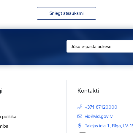
Sniegt atsauksmi
i
Kontakti
t
+371 67120000
E-pasts:
vid@vid.gov.lv
 politika
Talejas iela 1, Rīga, LV-
mība