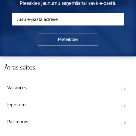
Piesakies jaunumu saņemšanai savā e-pastā.
Kājene
Ātrās saites
Vakances
Iepirkumi
Par mums