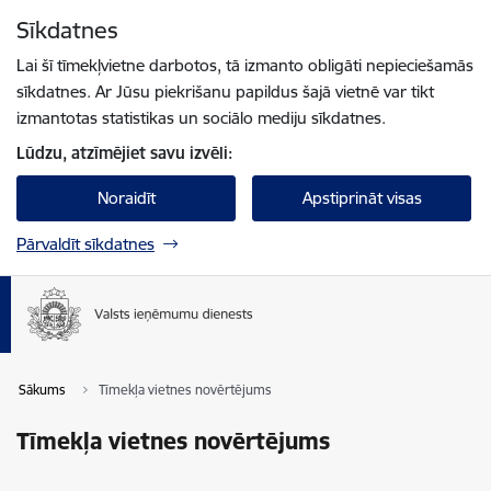
Pāriet uz lapas saturu
Sīkdatnes
Spied
lai meklētu
Enter
Lai šī tīmekļvietne darbotos, tā izmanto obligāti nepieciešamās
sīkdatnes. Ar Jūsu piekrišanu papildus šajā vietnē var tikt
izmantotas statistikas un sociālo mediju sīkdatnes.
Lūdzu, atzīmējiet savu izvēli:
Noraidīt
Apstiprināt visas
Pārvaldīt sīkdatnes
Sākums
Tīmekļa vietnes novērtējums
Tīmekļa vietnes novērtējums