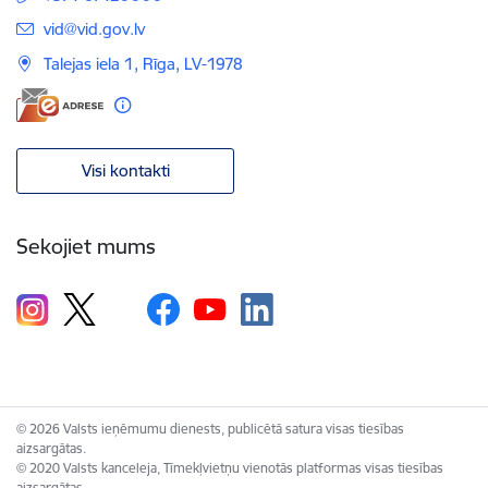
E-pasts:
vid@vid.gov.lv
Talejas iela 1, Rīga, LV-1978
Visi kontakti
Sekojiet mums
© 2026 Valsts ieņēmumu dienests, publicētā satura visas tiesības
aizsargātas.
© 2020 Valsts kanceleja, Tīmekļvietņu vienotās platformas visas tiesības
aizsargātas.