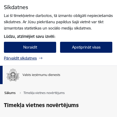
Pāriet uz lapas saturu
Sīkdatnes
Spied
lai meklētu
Enter
Lai šī tīmekļvietne darbotos, tā izmanto obligāti nepieciešamās
sīkdatnes. Ar Jūsu piekrišanu papildus šajā vietnē var tikt
izmantotas statistikas un sociālo mediju sīkdatnes.
Lūdzu, atzīmējiet savu izvēli:
Noraidīt
Apstiprināt visas
Pārvaldīt sīkdatnes
Sākums
Tīmekļa vietnes novērtējums
Tīmekļa vietnes novērtējums