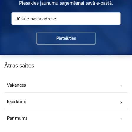
Piesakies jaunumu saņemšanai savā e-pastā.
Kājene
Ātrās saites
Vakances
Iepirkumi
Par mums