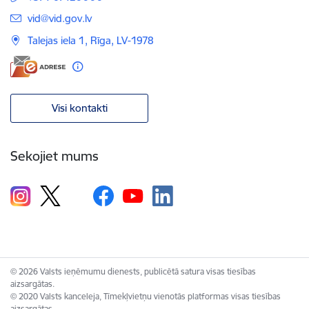
E-pasts:
vid@vid.gov.lv
Talejas iela 1, Rīga, LV-1978
Visi kontakti
Sekojiet mums
© 2026 Valsts ieņēmumu dienests, publicētā satura visas tiesības
aizsargātas.
© 2020 Valsts kanceleja, Tīmekļvietņu vienotās platformas visas tiesības
aizsargātas.