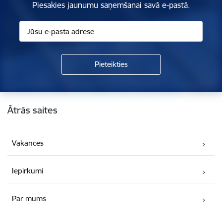
Piesakies jaunumu saņemšanai savā e-pastā.
Kājene
Ātrās saites
Vakances
Iepirkumi
Par mums