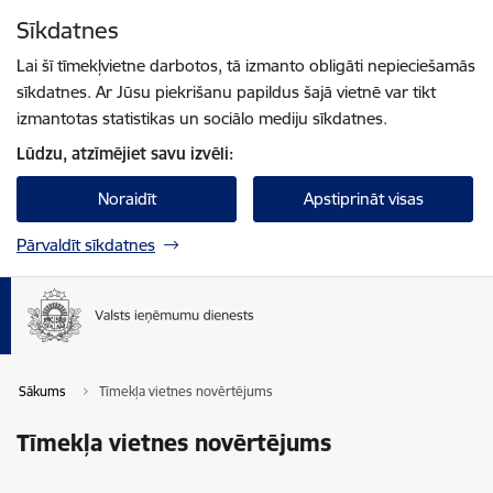
Pāriet uz lapas saturu
Sīkdatnes
Spied
lai meklētu
Enter
Lai šī tīmekļvietne darbotos, tā izmanto obligāti nepieciešamās
sīkdatnes. Ar Jūsu piekrišanu papildus šajā vietnē var tikt
izmantotas statistikas un sociālo mediju sīkdatnes.
Lūdzu, atzīmējiet savu izvēli:
Noraidīt
Apstiprināt visas
Pārvaldīt sīkdatnes
Sākums
Tīmekļa vietnes novērtējums
Tīmekļa vietnes novērtējums