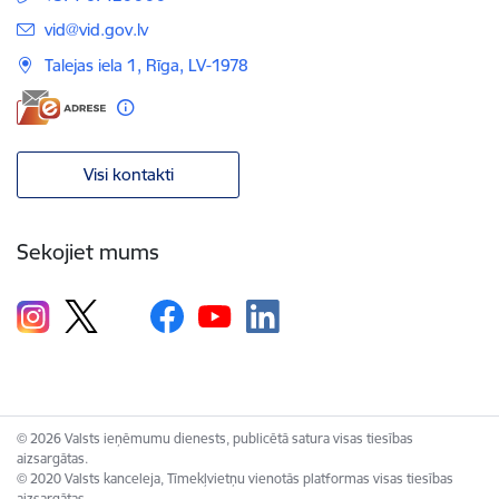
E-pasts:
vid@vid.gov.lv
Talejas iela 1, Rīga, LV-1978
Visi kontakti
Sekojiet mums
© 2026 Valsts ieņēmumu dienests, publicētā satura visas tiesības
aizsargātas.
© 2020 Valsts kanceleja, Tīmekļvietņu vienotās platformas visas tiesības
aizsargātas.