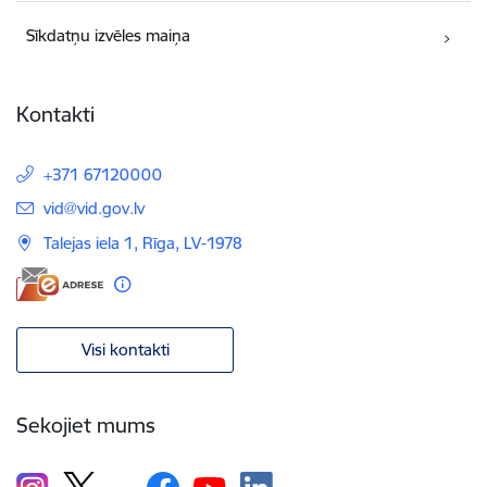
Sīkdatņu izvēles maiņa
Kontakti
+371 67120000
E-pasts:
vid@vid.gov.lv
Talejas iela 1, Rīga, LV-1978
Visi kontakti
Sekojiet mums