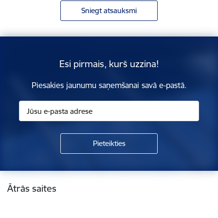
Sniegt atsauksmi
Esi pirmais, kurš uzzina!
Piesakies jaunumu saņemšanai savā e-pastā.
Kājene
Ātrās saites