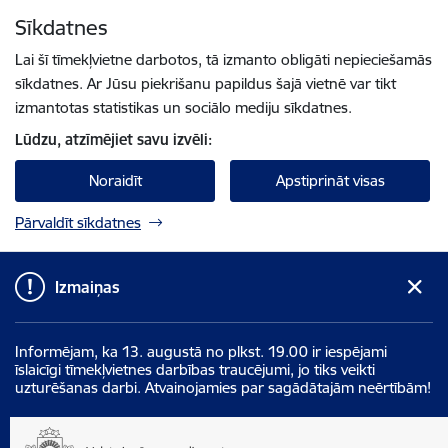
Pāriet uz lapas saturu
Sīkdatnes
Spied
lai meklētu
Enter
Lai šī tīmekļvietne darbotos, tā izmanto obligāti nepieciešamās
sīkdatnes. Ar Jūsu piekrišanu papildus šajā vietnē var tikt
izmantotas statistikas un sociālo mediju sīkdatnes.
Lūdzu, atzīmējiet savu izvēli:
Noraidīt
Apstiprināt visas
Pārvaldīt sīkdatnes
Izmaiņas
Informējam, ka 13. augustā no plkst. 19.00 ir iespējami
īslaicīgi tīmekļvietnes darbības traucējumi, jo tiks veikti
uzturēšanas darbi. Atvainojamies par sagādātajām neērtībām!