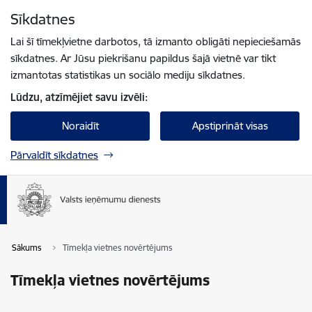
Pāriet uz lapas saturu
Sīkdatnes
Spied
lai meklētu
Enter
Lai šī tīmekļvietne darbotos, tā izmanto obligāti nepieciešamās
sīkdatnes. Ar Jūsu piekrišanu papildus šajā vietnē var tikt
izmantotas statistikas un sociālo mediju sīkdatnes.
Lūdzu, atzīmējiet savu izvēli:
Noraidīt
Apstiprināt visas
Pārvaldīt sīkdatnes
Sākums
Tīmekļa vietnes novērtējums
Tīmekļa vietnes novērtējums