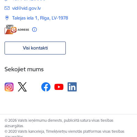
E-pasts:
vid@vid.gov.lv
Talejas iela 1, Rīga, LV-1978
Visi kontakti
Sekojiet mums
© 2026 Valsts ieņēmumu dienests, publicētā satura visas tiesības
aizsargātas.
© 2020 Valsts kanceleja, Tīmekļvietņu vienotās platformas visas tiesības
aizsargātas.