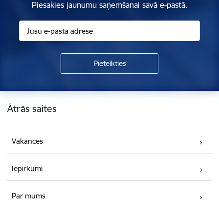
Piesakies jaunumu saņemšanai savā e-pastā.
Kājene
Ātrās saites
Vakances
Iepirkumi
Par mums