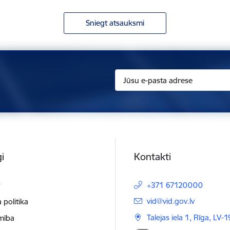
Sniegt atsauksmi
i
Kontakti
t
+371 67120000
E-pasts:
vid@vid.gov.lv
 politika
Talejas iela 1, Rīga, LV-
mība