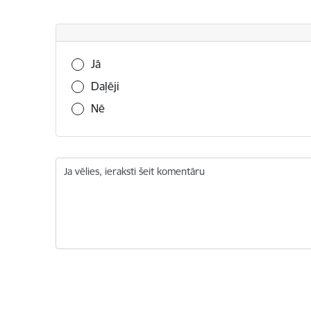
Vai šī informācija bija noderīga?
Jā
Daļēji
Nē
Ja vēlies, ieraksti šeit komentāru