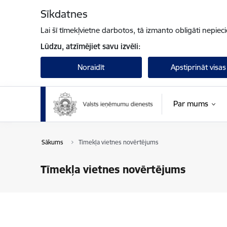
Pāriet uz lapas saturu
Sīkdatnes
Lai šī tīmekļvietne darbotos, tā izmanto obligāti nepiec
Lūdzu, atzīmējiet savu izvēli:
Noraidīt
Apstiprināt visas
Par mums
Sākums
Tīmekļa vietnes novērtējums
Tīmekļa vietnes novērtējums