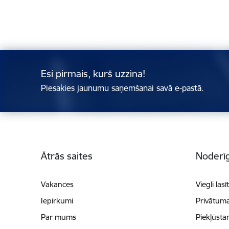
Esi pirmais, kurš uzzina!
Piesakies jaunumu saņemšanai savā e-pastā.
Kājene
Ātrās saites
Noderīg
Vakances
Viegli lasī
Iepirkumi
Privātuma
Par mums
Piekļūsta