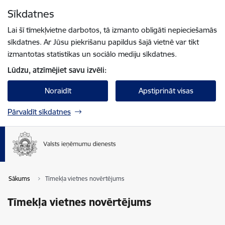
Pāriet uz lapas saturu
Sīkdatnes
Spied
lai meklētu
Enter
Lai šī tīmekļvietne darbotos, tā izmanto obligāti nepieciešamās
sīkdatnes. Ar Jūsu piekrišanu papildus šajā vietnē var tikt
izmantotas statistikas un sociālo mediju sīkdatnes.
Lūdzu, atzīmējiet savu izvēli:
Noraidīt
Apstiprināt visas
Pārvaldīt sīkdatnes
Sākums
Tīmekļa vietnes novērtējums
Tīmekļa vietnes novērtējums