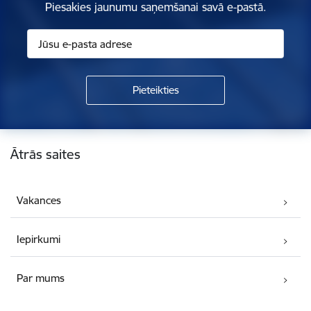
Piesakies jaunumu saņemšanai savā e-pastā.
Kājene
Ātrās saites
Vakances
Iepirkumi
Par mums