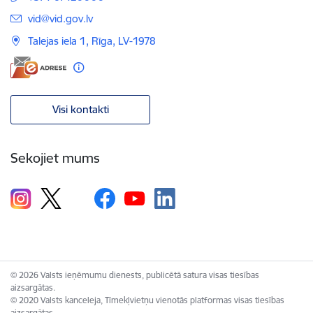
E-pasts:
vid@vid.gov.lv
Talejas iela 1, Rīga, LV-1978
Visi kontakti
Sekojiet mums
© 2026 Valsts ieņēmumu dienests, publicētā satura visas tiesības
aizsargātas.
© 2020 Valsts kanceleja, Tīmekļvietņu vienotās platformas visas tiesības
aizsargātas.