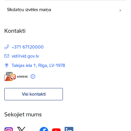
Sīkdatņu izvēles maiņa
Kontakti
+371 67120000
E-pasts:
vid@vid.gov.lv
Talejas iela 1, Rīga, LV-1978
Visi kontakti
Sekojiet mums