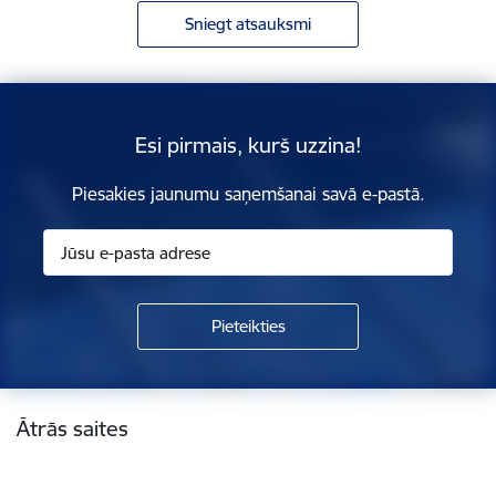
Sniegt atsauksmi
Esi pirmais, kurš uzzina!
Piesakies jaunumu saņemšanai savā e-pastā.
Kājene
Ātrās saites