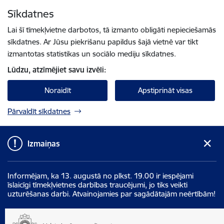
Pāriet uz lapas saturu
Sīkdatnes
Spied
lai meklētu
Enter
Lai šī tīmekļvietne darbotos, tā izmanto obligāti nepieciešamās
sīkdatnes. Ar Jūsu piekrišanu papildus šajā vietnē var tikt
izmantotas statistikas un sociālo mediju sīkdatnes.
Lūdzu, atzīmējiet savu izvēli:
Noraidīt
Apstiprināt visas
Pārvaldīt sīkdatnes
Izmaiņas
Informējam, ka 13. augustā no plkst. 19.00 ir iespējami
īslaicīgi tīmekļvietnes darbības traucējumi, jo tiks veikti
uzturēšanas darbi. Atvainojamies par sagādātajām neērtībām!