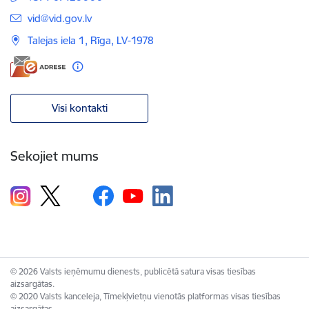
E-pasts:
vid@vid.gov.lv
Talejas iela 1, Rīga, LV-1978
Visi kontakti
Sekojiet mums
© 2026 Valsts ieņēmumu dienests, publicētā satura visas tiesības
aizsargātas.
© 2020 Valsts kanceleja, Tīmekļvietņu vienotās platformas visas tiesības
aizsargātas.