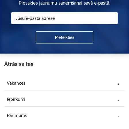
Piesakies jaunumu saņemšanai savā e-pastā.
Kājene
Ātrās saites
Vakances
Iepirkumi
Par mums