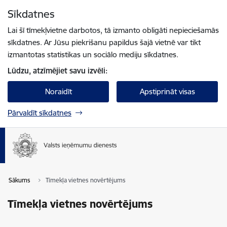
Pāriet uz lapas saturu
Sīkdatnes
Spied
lai meklētu
Enter
Lai šī tīmekļvietne darbotos, tā izmanto obligāti nepieciešamās
sīkdatnes. Ar Jūsu piekrišanu papildus šajā vietnē var tikt
izmantotas statistikas un sociālo mediju sīkdatnes.
Lūdzu, atzīmējiet savu izvēli:
Noraidīt
Apstiprināt visas
Pārvaldīt sīkdatnes
Sākums
Tīmekļa vietnes novērtējums
Tīmekļa vietnes novērtējums