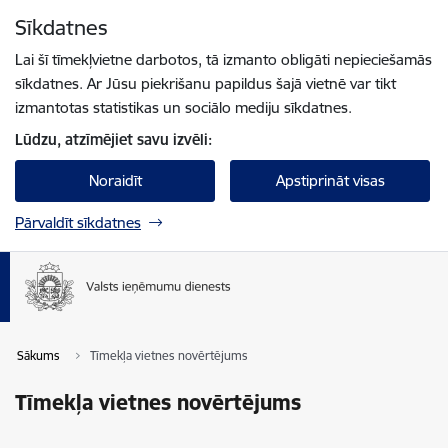
Pāriet uz lapas saturu
Sīkdatnes
Spied
lai meklētu
Enter
Lai šī tīmekļvietne darbotos, tā izmanto obligāti nepieciešamās
sīkdatnes. Ar Jūsu piekrišanu papildus šajā vietnē var tikt
izmantotas statistikas un sociālo mediju sīkdatnes.
Lūdzu, atzīmējiet savu izvēli:
Noraidīt
Apstiprināt visas
Pārvaldīt sīkdatnes
Sākums
Tīmekļa vietnes novērtējums
Tīmekļa vietnes novērtējums