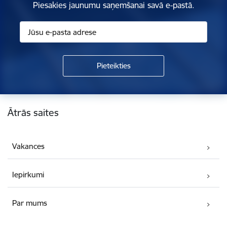
Piesakies jaunumu saņemšanai savā e-pastā.
Kājene
Ātrās saites
Vakances
Iepirkumi
Par mums