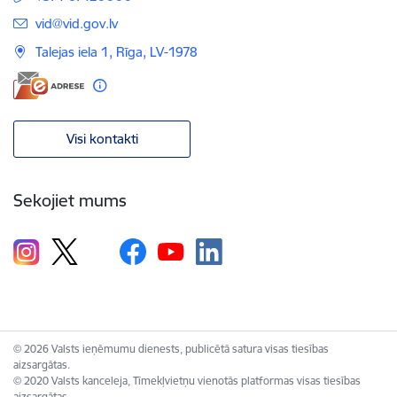
E-pasts:
vid@vid.gov.lv
Talejas iela 1, Rīga, LV-1978
Visi kontakti
Sekojiet mums
© 2026 Valsts ieņēmumu dienests, publicētā satura visas tiesības
aizsargātas.
© 2020 Valsts kanceleja, Tīmekļvietņu vienotās platformas visas tiesības
aizsargātas.