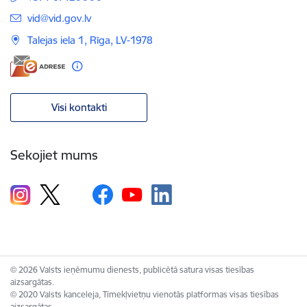
E-pasts:
vid@vid.gov.lv
Talejas iela 1, Rīga, LV-1978
Visi kontakti
Sekojiet mums
© 2026 Valsts ieņēmumu dienests, publicētā satura visas tiesības
aizsargātas.
© 2020 Valsts kanceleja, Tīmekļvietņu vienotās platformas visas tiesības
aizsargātas.