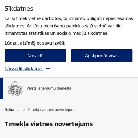
Pāriet uz lapas saturu
Sīkdatnes
Spied
lai meklētu
Enter
Lai šī tīmekļvietne darbotos, tā izmanto obligāti nepieciešamās
sīkdatnes. Ar Jūsu piekrišanu papildus šajā vietnē var tikt
izmantotas statistikas un sociālo mediju sīkdatnes.
Lūdzu, atzīmējiet savu izvēli:
Noraidīt
Apstiprināt visas
Pārvaldīt sīkdatnes
Sākums
Tīmekļa vietnes novērtējums
Tīmekļa vietnes novērtējums