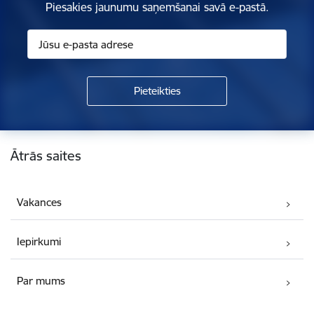
Piesakies jaunumu saņemšanai savā e-pastā.
Kājene
Ātrās saites
Vakances
Iepirkumi
Par mums