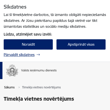
Pāriet uz lapas saturu
Sīkdatnes
Spied
lai meklētu
Enter
Lai šī tīmekļvietne darbotos, tā izmanto obligāti nepieciešamās
sīkdatnes. Ar Jūsu piekrišanu papildus šajā vietnē var tikt
izmantotas statistikas un sociālo mediju sīkdatnes.
Lūdzu, atzīmējiet savu izvēli:
Noraidīt
Apstiprināt visas
Pārvaldīt sīkdatnes
Sākums
Tīmekļa vietnes novērtējums
Tīmekļa vietnes novērtējums