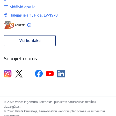
E-pasts:
vid@vid.gov.lv
Talejas iela 1, Rīga, LV-1978
Visi kontakti
Sekojiet mums
© 2026 Valsts ieņēmumu dienests, publicētā satura visas tiesības
aizsargātas.
© 2020 Valsts kanceleja, Tīmekļvietņu vienotās platformas visas tiesības
aizsargātas.