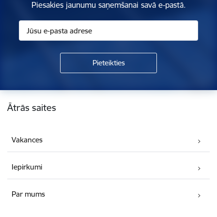
Piesakies jaunumu saņemšanai savā e-pastā.
Kājene
Ātrās saites
Vakances
Iepirkumi
Par mums