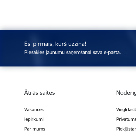
Esi pirmais, kurš uzzina!
Piesakies jaunumu saņemšanai savā e-pastā.
Kājene
Ātrās saites
Noderīg
Vakances
Viegli lasī
Iepirkumi
Privātuma
Par mums
Piekļūsta