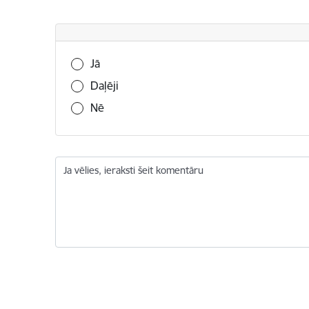
Vai šī informācija bija noderīga?
Jā
Daļēji
Nē
Ja vēlies, ieraksti šeit komentāru