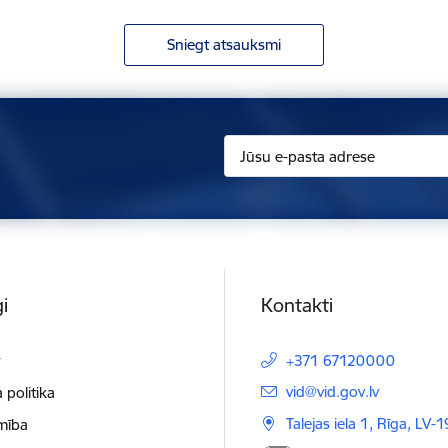
Sniegt atsauksmi
i
Kontakti
t
+371 67120000
E-pasts:
vid@vid.gov.lv
 politika
Talejas iela 1, Rīga, LV-
mība