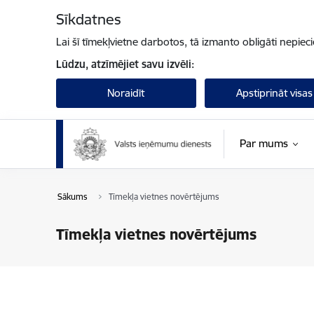
Pāriet uz lapas saturu
Sīkdatnes
Lai šī tīmekļvietne darbotos, tā izmanto obligāti nepiec
Lūdzu, atzīmējiet savu izvēli:
Noraidīt
Apstiprināt visas
Par mums
Sākums
Tīmekļa vietnes novērtējums
Tīmekļa vietnes novērtējums