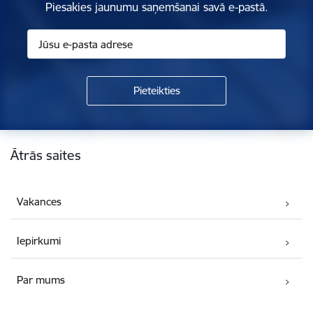
Piesakies jaunumu saņemšanai savā e-pastā.
Kājene
Ātrās saites
Vakances
Iepirkumi
Par mums