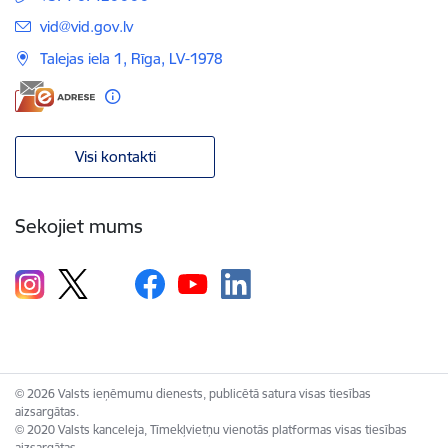
E-pasts:
vid@vid.gov.lv
Talejas iela 1, Rīga, LV-1978
Visi kontakti
Sekojiet mums
© 2026 Valsts ieņēmumu dienests, publicētā satura visas tiesības
aizsargātas.
© 2020 Valsts kanceleja, Tīmekļvietņu vienotās platformas visas tiesības
aizsargātas.