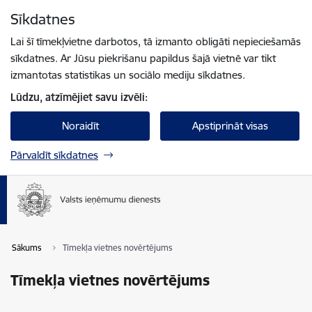
Pāriet uz lapas saturu
Sīkdatnes
Spied
lai meklētu
Enter
Lai šī tīmekļvietne darbotos, tā izmanto obligāti nepieciešamās
sīkdatnes. Ar Jūsu piekrišanu papildus šajā vietnē var tikt
izmantotas statistikas un sociālo mediju sīkdatnes.
Lūdzu, atzīmējiet savu izvēli:
Noraidīt
Apstiprināt visas
Pārvaldīt sīkdatnes
Sākums
Tīmekļa vietnes novērtējums
Tīmekļa vietnes novērtējums