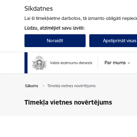
Pāriet uz lapas saturu
Sīkdatnes
Lai šī tīmekļvietne darbotos, tā izmanto obligāti nepiec
Lūdzu, atzīmējiet savu izvēli:
Noraidīt
Apstiprināt visas
Par mums
Sākums
Tīmekļa vietnes novērtējums
Tīmekļa vietnes novērtējums