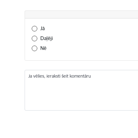
Vai šī informācija bija noderīga?
Jā
Daļēji
Nē
Ja vēlies, ieraksti šeit komentāru