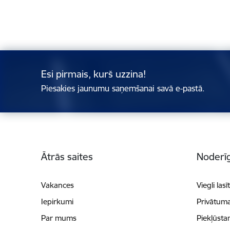
Esi pirmais, kurš uzzina!
Piesakies jaunumu saņemšanai savā e-pastā.
Kājene
Ātrās saites
Noderīg
Vakances
Viegli lasī
Iepirkumi
Privātuma
Par mums
Piekļūsta