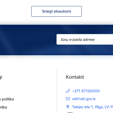
Sniegt atsauksmi
i
Kontakti
t
+371 67120000
E-pasts:
vid@vid.gov.lv
 politika
Talejas iela 1, Rīga, LV-
mība