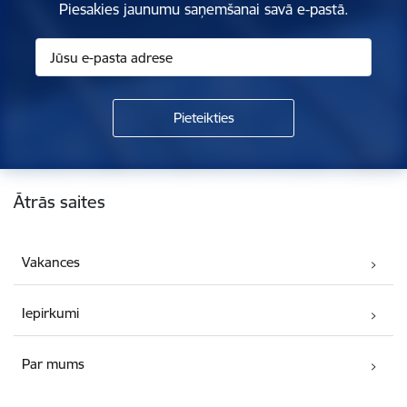
Piesakies jaunumu saņemšanai savā e-pastā.
Kājene
Ātrās saites
Vakances
Iepirkumi
Par mums