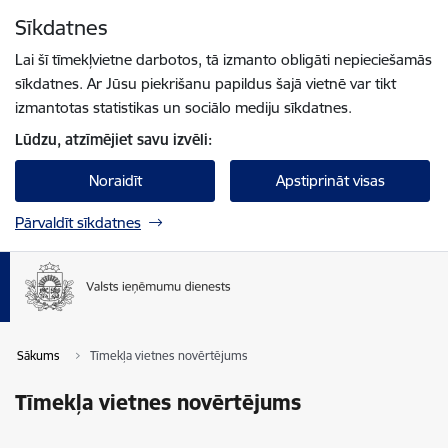
Pāriet uz lapas saturu
Sīkdatnes
Spied
lai meklētu
Enter
Lai šī tīmekļvietne darbotos, tā izmanto obligāti nepieciešamās
sīkdatnes. Ar Jūsu piekrišanu papildus šajā vietnē var tikt
izmantotas statistikas un sociālo mediju sīkdatnes.
Lūdzu, atzīmējiet savu izvēli:
Noraidīt
Apstiprināt visas
Pārvaldīt sīkdatnes
Sākums
Tīmekļa vietnes novērtējums
Tīmekļa vietnes novērtējums