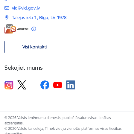
E-pasts:
vid@vid.gov.lv
Talejas iela 1, Rīga, LV-1978
Visi kontakti
Sekojiet mums
© 2026 Valsts ieņēmumu dienests, publicētā satura visas tiesības
aizsargātas.
© 2020 Valsts kanceleja, Tīmekļvietņu vienotās platformas visas tiesības
aizsargātas.