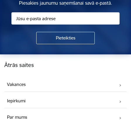
Piesakies jaunumu saņemšanai savā e-pastā.
Kājene
Ātrās saites
Vakances
Iepirkumi
Par mums