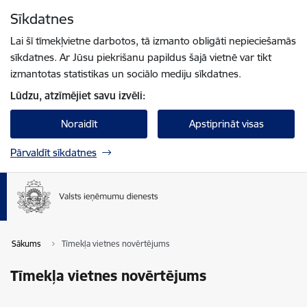
Pāriet uz lapas saturu
Sīkdatnes
Spied
lai meklētu
Enter
Lai šī tīmekļvietne darbotos, tā izmanto obligāti nepieciešamās
sīkdatnes. Ar Jūsu piekrišanu papildus šajā vietnē var tikt
izmantotas statistikas un sociālo mediju sīkdatnes.
Lūdzu, atzīmējiet savu izvēli:
Noraidīt
Apstiprināt visas
Pārvaldīt sīkdatnes
Sākums
Tīmekļa vietnes novērtējums
Tīmekļa vietnes novērtējums