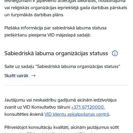
Iesniegumam ir jāpievieno attiecīgās biedrības, nodibinājuma
vai reliģiskās organizācijas iepriekšējā gada darbības pārskats
un turpmākās darbības plāns.
Plašāka informācija par sabiedriskā labuma statusa
piešķiršanu pieejama VID mājaslapā sadaļā:
Sabiedriskā labuma organizācijas statuss
Saite uz sadaļu "Sabiedriskā labuma organizācijas statuss"
Skatīt vairāk
Jautājumu vai neskaidrību gadījumā aicinām iedzīvotājus
zvanīt uz VID Konsultatīvo tālruni
+371 67120000
,
konsultēties ikvienā
VID klientu apkalpošanas centrā
.
Pilnveidojot konsultāciju kvalitāti, aicinām jautājumus sūtīt