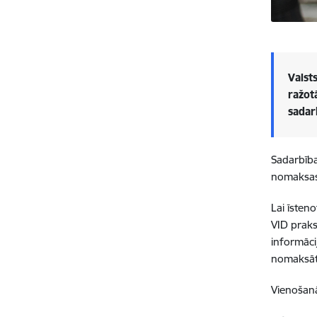
Valst
ražot
sadar
Sadarbība
nomaksas,
Lai īsten
VID praks
informāci
nomaksāt 
Vienošanā