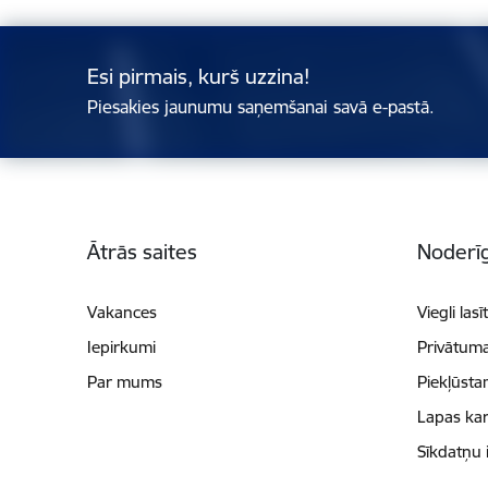
Esi pirmais, kurš uzzina!
Piesakies jaunumu saņemšanai savā e-pastā.
Kājene
Ātrās saites
Noderīg
Vakances
Viegli lasī
Iepirkumi
Privātuma
Par mums
Piekļūsta
Lapas kar
Sīkdatņu 