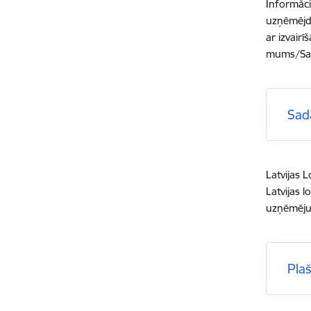
Informāci
uzņēmējda
ar izvair
mums/Sabi
Sad
Latvijas 
Latvijas 
uzņēmēju 
Pla