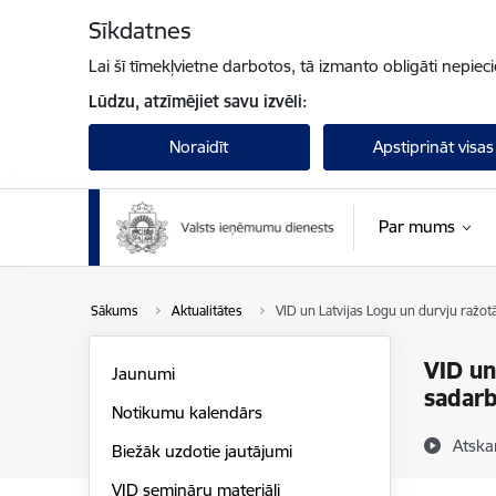
Pāriet uz lapas saturu
Sīkdatnes
Lai šī tīmekļvietne darbotos, tā izmanto obligāti nepiec
Lūdzu, atzīmējiet savu izvēli:
Noraidīt
Apstiprināt visas
Par mums
Sākums
Aktualitātes
VID un Latvijas Logu un durvju ražot
VID un
Jaunumi
sadar
Notikumu kalendārs
Atska
Biežāk uzdotie jautājumi
VID semināru materiāli