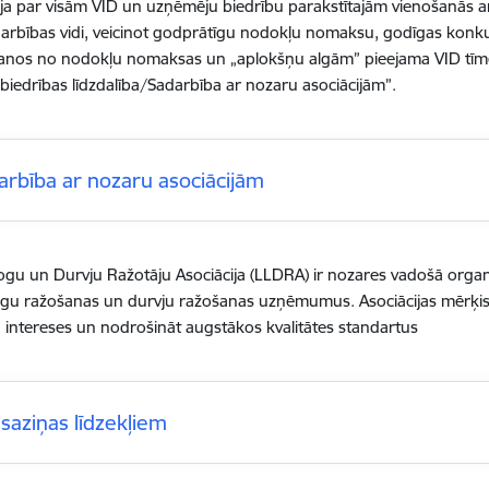
ja par visām VID un uzņēmēju biedrību parakstītajām vienošanās ar
rbības vidi, veicinot godprātīgu nodokļu nomaksu, godīgas konkure
īšanos no nodokļu nomaksas un „aplokšņu algām” pieejama VID tīme
edrības līdzdalība/Sadarbība ar nozaru asociācijām
”.
arbība ar nozaru asociācijām
Logu un Durvju Ražotāju Asociācija (LLDRA) ir nozares vadošā orga
logu ražošanas un durvju ražošanas uzņēmumus. Asociācijas mērķis ir
intereses un nodrošināt augstākos kvalitātes standartus
šsaziņas līdzekļiem