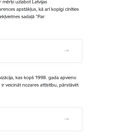
 mērķi uzlabot Latvijas
nces apstākļus, kā arī kopīgi cīnīties
kļvietnes sadaļā “
Par
nizācija, kas kopš 1998. gada apvieno
 veicināt nozares attīstību, pārstāvēt