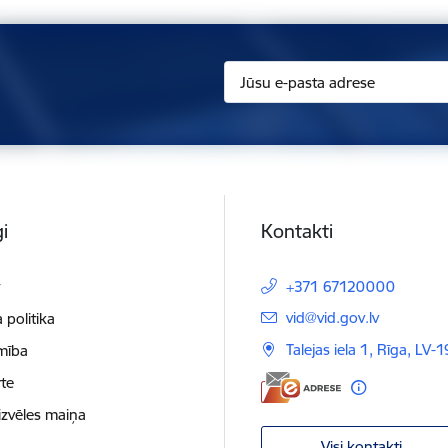
i
Kontakti
t
+371 67120000
E-pasts:
vid@vid.gov.lv
 politika
Talejas iela 1, Rīga, LV-
mība
te
izvēles maiņa
Visi kontakti