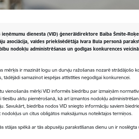
s ieņēmumu dienesta (VID) ģenerāldirektore Baiba Šmite-Roķe 
āju asociācija, valdes priekšsēdētāja Ivara Bula personā paraks
bību nodokļu administrēšanas un godīgas konkurences veicin
s mērķis ir mazināt logu un durvju ražošanas nozarē strādājošo 
 tādējādi samazinot iespējas attīstīties negodīgai konkurencei.
otu vienošanās mērķi VID informēs biedrību par izmaiņām normatī
i tiesību aktu piemērošanā, kā arī izmantos nodokļu administrēšan
ju. Savukārt, biedrība nodos VID sniegto informāciju saviem bied
nodokļus un citus obligātos maksājumus noteiktajos termiņos.
s stājas spēkā ar tās abpusēju parakstīšanas dienu un ir noslēgta 