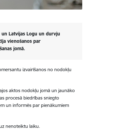
un Latvijas Logu un durvju
tīja vienošanos par
āšanas jomā.
komersantu izvairīšanos no nodokļu
vajos aktos nodokļu jomā un jaunāko
as procesā biedrības sniegto
riem un informēs par pienākumiem
uz nenoteiktu laiku.