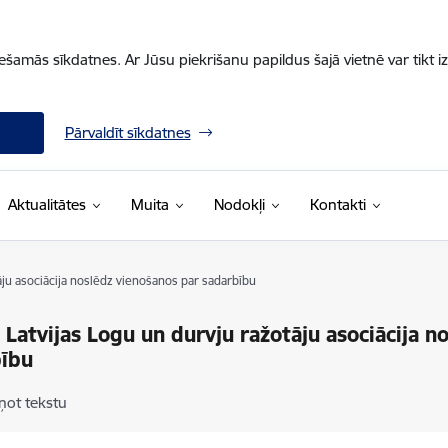
iešamās sīkdatnes. Ar Jūsu piekrišanu papildus šajā vietnē var tikt i
Pārvaldīt sīkdatnes
Aktualitātes
Muita
Nodokļi
Kontakti
āju asociācija noslēdz vienošanos par sadarbību
 Latvijas Logu un durvju ražotāju asociācija n
bību
ņot tekstu