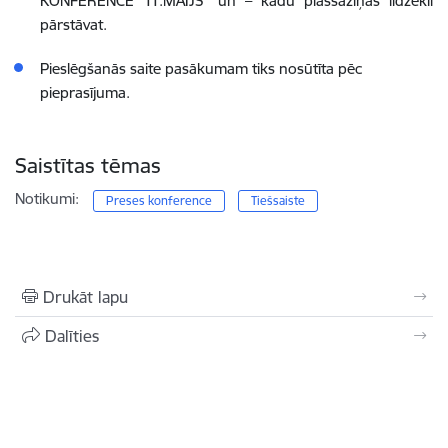
KONFERENCE 11.MAIJS” un – kādu plašsaziņas līdzekli
pārstāvat.
Pieslēgšanās saite pasākumam tiks nosūtīta pēc
pieprasījuma.
Saistītas tēmas
Notikumi:
Preses konference
Tiešsaiste
Drukāt lapu
Dalīties