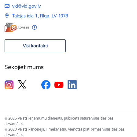
E-pasts:
vid@vid.gov.lv
Talejas iela 1, Rīga, LV-1978
Visi kontakti
Sekojiet mums
© 2026 Valsts ieņēmumu dienests, publicētā satura visas tiesības
aizsargātas.
© 2020 Valsts kanceleja, Tīmekļvietņu vienotās platformas visas tiesības
aizsargātas.