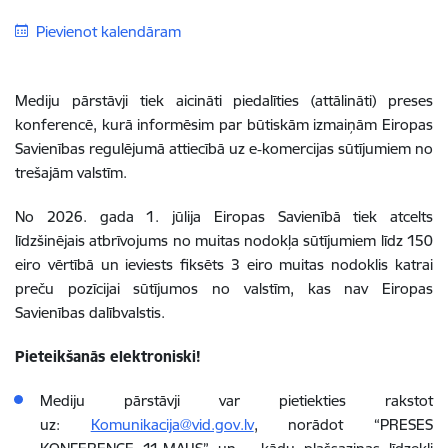
Pievienot kalendāram
Mediju pārstāvji tiek aicināti piedalīties (attālināti) preses
konferencē, kurā informēsim par būtiskām izmaiņām Eiropas
Savienības regulējumā attiecībā uz e‑komercijas sūtījumiem no
trešajām valstīm.
No 2026. gada 1. jūlija Eiropas Savienībā tiek atcelts
līdzšinējais atbrīvojums no muitas nodokļa sūtījumiem līdz 150
eiro vērtībā un ieviests fiksēts 3 eiro muitas nodoklis katrai
preču pozīcijai sūtījumos no valstīm, kas nav Eiropas
Savienības dalībvalstis.
Pieteikšanās elektroniski!
Mediju pārstāvji var pietiekties rakstot
uz:
Komunikacija@vid.gov.lv
,
norādot “PRESES