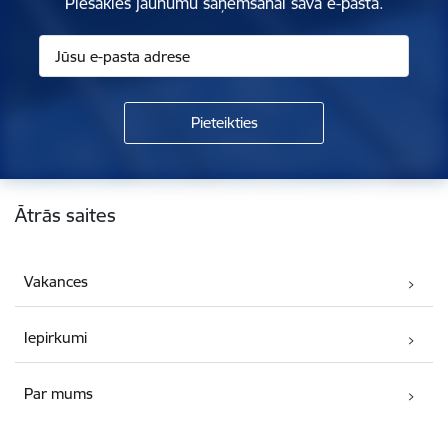
Piesakies jaunumu saņemšanai savā e-pastā.
Kājene
Ātrās saites
Vakances
Iepirkumi
Par mums