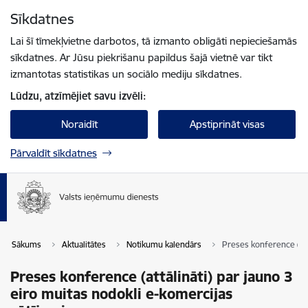
Pāriet uz lapas saturu
Sīkdatnes
Spied
lai meklētu
Enter
Lai šī tīmekļvietne darbotos, tā izmanto obligāti nepieciešamās
sīkdatnes. Ar Jūsu piekrišanu papildus šajā vietnē var tikt
izmantotas statistikas un sociālo mediju sīkdatnes.
Lūdzu, atzīmējiet savu izvēli:
Noraidīt
Apstiprināt visas
Pārvaldīt sīkdatnes
Sākums
Aktualitātes
Notikumu kalendārs
Preses konference (att
Preses konference (attālināti) par jauno 3
eiro muitas nodokli e-komercijas