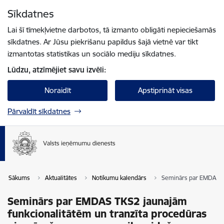
Pāriet uz lapas saturu
Sīkdatnes
Spied
lai meklētu
Enter
Lai šī tīmekļvietne darbotos, tā izmanto obligāti nepieciešamās
sīkdatnes. Ar Jūsu piekrišanu papildus šajā vietnē var tikt
izmantotas statistikas un sociālo mediju sīkdatnes.
Lūdzu, atzīmējiet savu izvēli:
Noraidīt
Apstiprināt visas
Pārvaldīt sīkdatnes
Sākums
Aktualitātes
Notikumu kalendārs
Seminārs par EMDAS TK
Seminārs par EMDAS TKS2 jaunajām
funkcionalitātēm un tranzīta procedūras