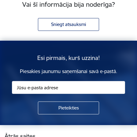
Vai šī informācija bija noderīga?
Sniegt atsauksmi
Esi pirmais, kurš uzzina!
Piesakies jaunumu saņemšanai savā e-pastā.
Kājene
Ātrās saites