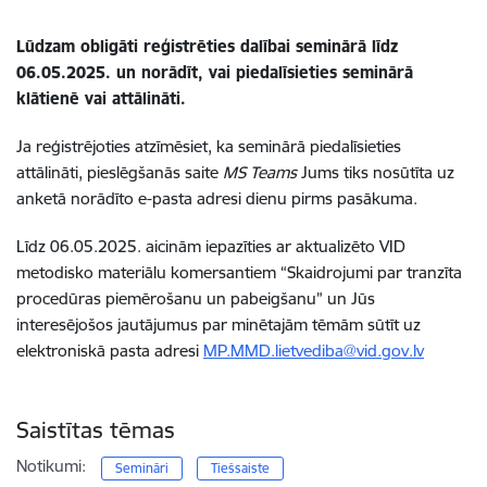
Lūdzam obligāti reģistrēties dalībai seminārā līdz
06.05.2025
. un norādīt, vai piedalīsieties seminārā
klātienē vai attālināti.
Ja reģistrējoties atzīmēsiet, ka seminārā piedalīsieties
attālināti, pieslēgšanās saite
MS Teams
Jums tiks nosūtīta uz
anketā norādīto e-pasta adresi dienu pirms pasākuma.
Līdz 06.05.2025. aicinām iepazīties ar aktualizēto VID
metodisko materiālu komersantiem “Skaidrojumi par tranzīta
procedūras piemērošanu un pabeigšanu” un Jūs
interesējošos jautājumus par minētajām tēmām sūtīt uz
elektroniskā pasta adresi
MP.MMD.lietvediba@vid.gov.lv
Saistītas tēmas
Notikumi:
Semināri
Tiešsaiste