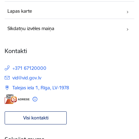
Lapas karte
Sīkdatņu izvēles maiņa
Kontakti
+371 67120000
E-pasts:
vid@vid.gov.lv
Talejas iela 1, Rīga, LV-1978
Visi kontakti