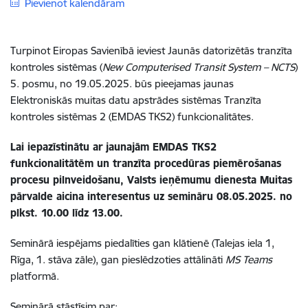
Pievienot kalendāram
Turpinot Eiropas Savienībā ieviest Jaunās datorizētās tranzīta
kontroles sistēmas (
New Computerised Transit System – NCTS
)
5. posmu, no 19.05.2025. būs pieejamas jaunas
Elektroniskās muitas datu apstrādes sistēmas Tranzīta
kontroles sistēmas 2 (EMDAS TKS2) funkcionalitātes.
Lai iepazīstinātu ar
jaunajām EMDAS TKS2
funkcionalitātēm un tranzīta procedūras piemērošanas
procesu pilnveidošanu, Valsts ieņēmumu dienesta Muitas
pārvalde aicina interesentus uz semināru
08.05.2025.
no
plkst. 10.00 līdz 13.00.
Seminārā iespējams piedalīties gan klātienē (Talejas iela 1,
Rīga, 1. stāva zāle), gan pieslēdzoties attālināti
MS Teams
platformā.
Seminārā stāstīsim par: