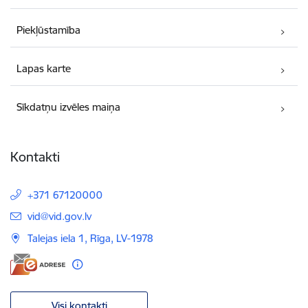
Piekļūstamība
Lapas karte
Sīkdatņu izvēles maiņa
Kontakti
+371 67120000
E-pasts:
vid@vid.gov.lv
Talejas iela 1, Rīga, LV-1978
Visi kontakti