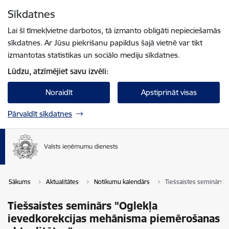
Pāriet uz lapas saturu
Sīkdatnes
Spied
lai meklētu
Enter
Lai šī tīmekļvietne darbotos, tā izmanto obligāti nepieciešamās
sīkdatnes. Ar Jūsu piekrišanu papildus šajā vietnē var tikt
izmantotas statistikas un sociālo mediju sīkdatnes.
Lūdzu, atzīmējiet savu izvēli:
Noraidīt
Apstiprināt visas
Pārvaldīt sīkdatnes
Sākums
Aktualitātes
Notikumu kalendārs
Tiešsaistes seminārs 
Tiešsaistes seminārs "Oglekļa
ievedkorekcijas mehānisma piemērošanas