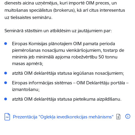
dienests aicina uzņēmējus, kuri importē OIM preces, un
muitošanas speciālistus (brokerus), kā arī citus interesentus
uz tiešsaistes semināru.
Seminārā stāstīsim un atbildēsim uz jautājumiem par:
Eiropas Komisijas plānotajiem OIM pamata perioda
piemērošanas nosacījumu vienkāršojumiem, tostarp de
minimis jeb minimālā apjoma robežvērtību 50 tonnu
masas apmērā;
atzītā OIM deklarētāja statusa iegūšanas nosacījumiem;
Eiropas informācijas sistēmas – OIM Deklarētāju portāla –
izmantošanu;
atzītā OIM deklarētāja statusa pieteikuma aizpildīšanu.
Lejupielādēt:
Prezentācija "Oglekļa ievedkorekcijas mehānisms"