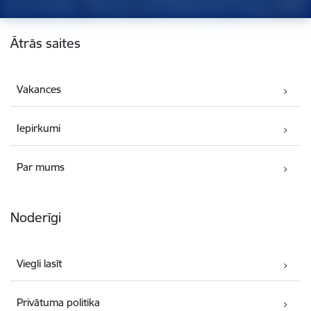
Kājene
Ātrās saites
Vakances
Iepirkumi
Par mums
Noderīgi
Viegli lasīt
Privātuma politika