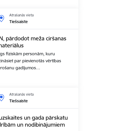
Atrašanās vieta
Tiešsaiste
N, pārdodot meža ciršanas
materiālus
gs fiziskām personām, kuru
ināsiet par pievienotās vērtības
ērošanu gadījumos…
Atrašanās vieta
Tiešsaiste
uzskaites un gada pārskatu
edrībām un nodibinājumiem