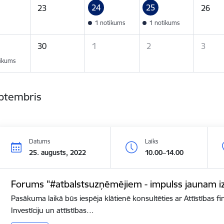
24
25
23
26
1 notikums
1 notikums
30
1
2
3
tikums
eptembris
Datums
Laiks
25. augusts, 2022
10.00–14.00
Forums "#atbalstsuzņēmējiem - impulss jaunam i
Pasākuma laikā būs iespēja klātienē konsultēties ar Attīstības fin
Investīciju un attīstības…