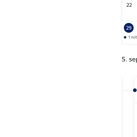
22
29
1 no
5. s