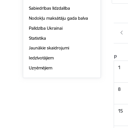
Sabiedrības līdzdalība
Nodokļu maksātāju gada balva
Palīdzība Ukrainai
Statistika
Jaunākie skaidrojumi
P
Iedzīvotājiem
1
Uzņēmējiem
8
15