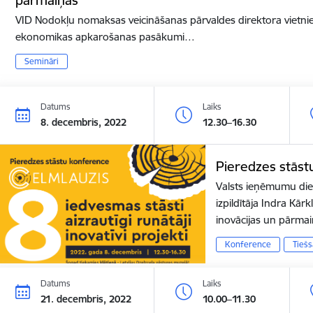
VID Nodokļu nomaksas veicināšanas pārvaldes direktora vietniec
ekonomikas apkarošanas pasākumi…
Semināri
Datums
Laiks
8. decembris, 2022
12.30–16.30
Pieredzes stāst
Valsts ieņēmumu die
izpildītāja Indra Kārk
inovācijas un pārm
Konference
Tiešs
Datums
Laiks
21. decembris, 2022
10.00–11.30