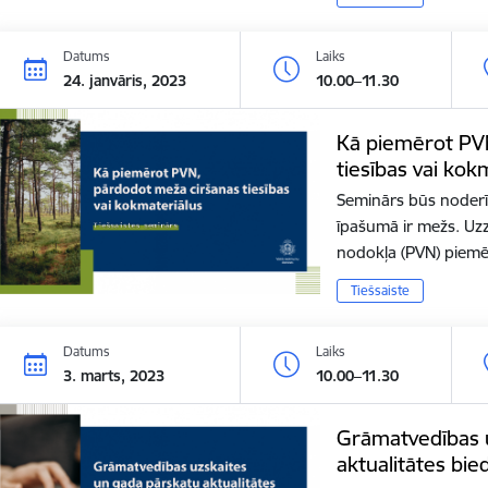
Datums
Laiks
24. janvāris, 2023
10.00–11.30
Kā piemērot PV
tiesības vai kok
Seminārs būs noderī
īpašumā ir mežs. Uzz
nodokļa (PVN) piem
Tiešsaiste
Datums
Laiks
3. marts, 2023
10.00–11.30
Grāmatvedības 
aktualitātes bi