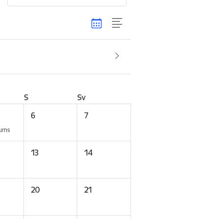
S
Sv
6
7
kums
13
14
20
21