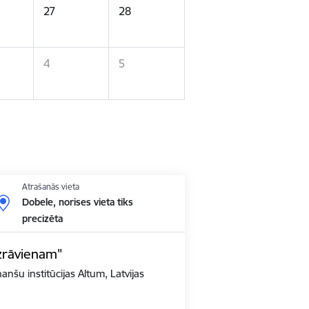
27
28
4
5
Atrašanās vieta
Dobele, norises vieta tiks
precizēta
zrāvienam"
anšu institūcijas Altum, Latvijas