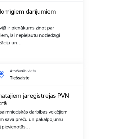
zdomīgiem darījumiem
vijā ir pienākums ziņot par
em, lai nepieļautu noziedzīgi
izāciju un…
Atrašanās vieta
Tiešsaiste
ātajiem jāreģistrējas PVN
trā
saimnieciskās darbības veicējiem
m savā preču un pakalpojumu
uj pievienotās…