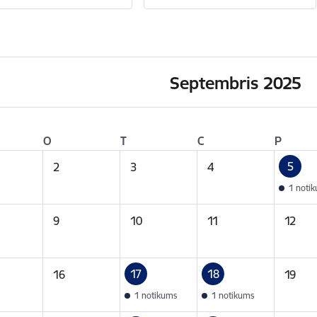
Septembris 2025
O
T
C
P
5
2
3
4
1 noti
9
10
11
12
17
18
16
19
1 notikums
1 notikums