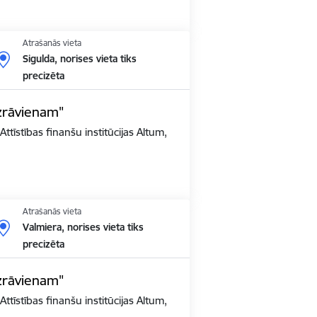
Atrašanās vieta
Sigulda, norises vieta tiks
precizēta
zrāvienam"
ttīstības finanšu institūcijas Altum,
Atrašanās vieta
Valmiera, norises vieta tiks
precizēta
zrāvienam"
ttīstības finanšu institūcijas Altum,