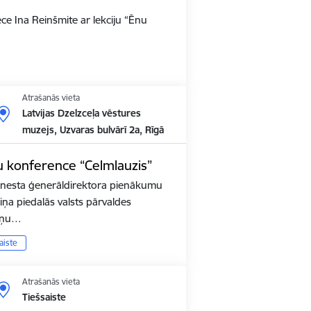
e Ina Reinšmite ar lekciju “Ēnu
Atrašanās vieta
Latvijas Dzelzceļa vēstures
muzejs, Uzvaras bulvārī 2a, Rīgā
u konference “Celmlauzis”
nesta ģenerāldirektora pienākumu
liņa piedalās valsts pārvaldes
aiņu…
aiste
Atrašanās vieta
Tiešsaiste