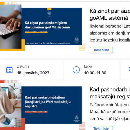
Kā ziņot par ai
goAML sistēmā
Ikvienai personai Lat
aizdomīgiem darījumi
iegūtu līdzekļu legal
Tiešsaiste
Datums
Laiks
18. janvāris, 2023
10.00–11.30
Kad pašnodarbin
maksātāju reģis
Pašnodarbinātajiem 
tāpat kā uzņēmumie
cenā var būt jāiekļa
Tiešsaiste