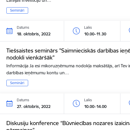
Latvijas Investīciju un…
Semināri
Datums
Laiks
18. oktobris, 2022
10.00–11.30
Tiešsaistes seminārs "Saimnieciskās darbības i
nodokli vienkāršāk"
Informācija Ja esi mikoruzņēmuma nodokļa maksātājs, arī Tev ir
darbības ieņēmumu kontu un…
Semināri
Datums
Laiks
27. oktobris, 2022
10.00–14.00
Diskusiju konference “Būvniecības nozares izaici
pārmaiņas”