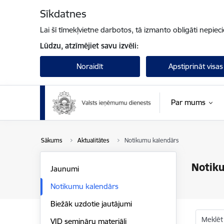
Pāriet uz lapas saturu
Sīkdatnes
Lai šī tīmekļvietne darbotos, tā izmanto obligāti nepiec
Lūdzu, atzīmējiet savu izvēli:
Noraidīt
Apstiprināt visas
Par mums
Sākums
Aktualitātes
Notikumu kalendārs
Notik
Jaunumi
Notikumu kalendārs
Biežāk uzdotie jautājumi
Meklēt
VID semināru materiāli