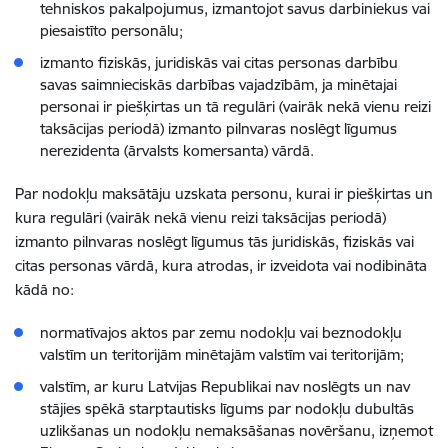
tehniskos pakalpojumus, izmantojot savus darbiniekus vai
piesaistīto personālu;
izmanto fiziskās, juridiskās vai citas personas darbību
savas saimnieciskās darbības vajadzībām, ja minētajai
personai ir piešķirtas un tā regulāri (vairāk nekā vienu reizi
taksācijas periodā) izmanto pilnvaras noslēgt līgumus
nerezidenta (ārvalsts komersanta) vārdā.
Par nodokļu maksātāju uzskata personu, kurai ir piešķirtas un
kura regulāri (vairāk nekā vienu reizi taksācijas periodā)
izmanto pilnvaras noslēgt līgumus tās juridiskās, fiziskās vai
citas personas vārdā, kura atrodas, ir izveidota vai nodibināta
kādā no:
normatīvajos aktos par zemu nodokļu vai beznodokļu
valstīm un teritorijām minētajām valstīm vai teritorijām;
valstīm, ar kuru Latvijas Republikai nav noslēgts un nav
stājies spēkā starptautisks līgums par nodokļu dubultās
uzlikšanas un nodokļu nemaksāšanas novēršanu, izņemot