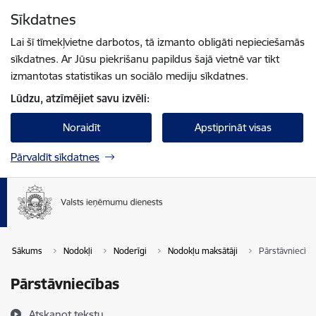
Pāriet uz lapas saturu
Sīkdatnes
Spied
lai meklētu
Enter
Lai šī tīmekļvietne darbotos, tā izmanto obligāti nepieciešamās
sīkdatnes. Ar Jūsu piekrišanu papildus šajā vietnē var tikt
izmantotas statistikas un sociālo mediju sīkdatnes.
Lūdzu, atzīmējiet savu izvēli:
Noraidīt
Apstiprināt visas
Pārvaldīt sīkdatnes
Sākums
Nodokļi
Noderīgi
Nodokļu maksātāji
Pārstāvniecība
Pārstāvniecības
Atskaņot tekstu