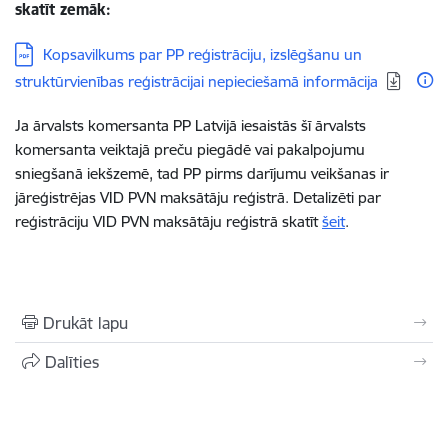
skatīt zemāk:
Lejupielādēt:
Kopsavilkums par PP reģistrāciju, izslēgšanu un
struktūrvienības reģistrācijai nepieciešamā informācija
Ja ārvalsts komersanta PP Latvijā iesaistās šī ārvalsts
komersanta veiktajā preču piegādē vai pakalpojumu
sniegšanā iekšzemē, tad PP pirms darījumu veikšanas ir
jāreģistrējas VID PVN maksātāju reģistrā. Detalizēti par
reģistrāciju VID PVN maksātāju reģistrā skatīt
šeit
.
Drukāt lapu
Dalīties