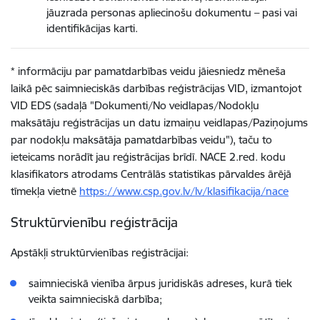
jāuzrada personas apliecinošu dokumentu – pasi vai
identifikācijas karti.
* informāciju par pamatdarbības veidu jāiesniedz mēneša
laikā pēc saimnieciskās darbības reģistrācijas VID, izmantojot
VID EDS (sadaļā "Dokumenti/No veidlapas/Nodokļu
maksātāju reģistrācijas un datu izmaiņu veidlapas/Paziņojums
par nodokļu maksātāja pamatdarbības veidu"), taču to
ieteicams norādīt jau reģistrācijas brīdī. NACE 2.red. kodu
klasifikators atrodams Centrālās statistikas pārvaldes ārējā
tīmekļa vietnē
https://www.csp.gov.lv/lv/klasifikacija/nace
Struktūrvienību reģistrācija
Apstākļi struktūrvienības reģistrācijai:
saimnieciskā vienība ārpus juridiskās adreses, kurā tiek
veikta saimnieciskā darbība;