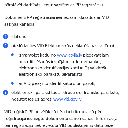
pārstāvēt darbībās, kas ir saistītas ar PP reģistrāciju.
Dokumenti PP reģistrācijai iesniedzami dažādos ar VID
saziņas kanālos:
klātienē;
pieslēdzoties VID Elektroniskās deklarēšanas sistēmai
izmantojot kādu no
www.latvija.lv
piedāvātajām
autentificēšanās iespējām – internetbanku,
elektronisko identifikācijas karti (eID) vai drošu
elektronisko parakstu (eParakstu);
ar VID piešķirto identifikatoru un paroli;
elektroniski, parakstītus ar drošu elektronisko parakstu,
nosūtot tos uz adresi
www.vid.gov.lv
.
VID reģistrē PP ne vēlāk kā trīs darbdienu laikā pēc
reģistrācijai iesniegto dokumentu saņemšanas. Informācija
par reģistrāciju tiek ievietota VID publiskojamo datu bāzē.