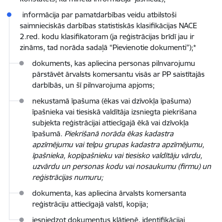
informācija par pamatdarbības veidu atbilstoši
saimnieciskās darbības statistiskās klasifikācijas NACE
2.red. kodu klasifikatoram (ja reģistrācijas brīdī jau ir
zināms, tad norāda sadaļā “Pievienotie dokumenti”);*
dokuments, kas apliecina personas pilnvarojumu
pārstāvēt ārvalsts komersantu visās ar PP saistītajās
darbībās, un šī pilnvarojuma apjoms;
nekustamā īpašuma (ēkas vai dzīvokļa īpašuma)
īpašnieka vai tiesiskā valdītāja izsniegta piekrišana
subjekta reģistrācijai attiecīgajā ēkā vai dzīvokļa
īpašumā.
Piekrišanā norāda ēkas kadastra
apzīmējumu vai telpu grupas kadastra apzīmējumu,
īpašnieka, kopīpašnieku vai tiesisko valdītāju vārdu,
uzvārdu un personas kodu vai nosaukumu (firmu) un
reģistrācijas numuru;
dokumenta, kas apliecina ārvalsts komersanta
reģistrāciju attiecīgajā valstī, kopija;
iesniedzot dokumentus klātienē, identifikācijai