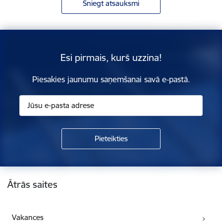
Sniegt atsauksmi
Esi pirmais, kurš uzzina!
Piesakies jaunumu saņemšanai savā e-pastā.
Kājene
Ātrās saites
Vakances