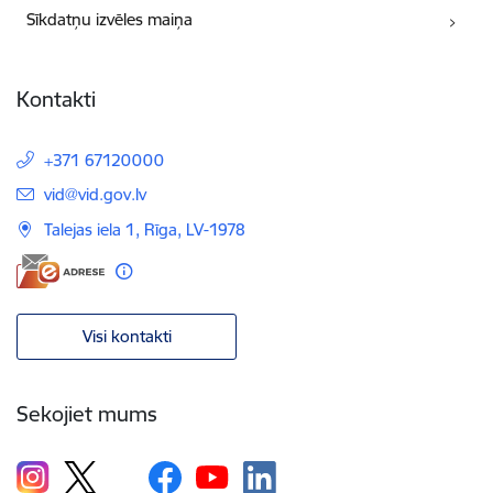
Sīkdatņu izvēles maiņa
Kontakti
+371 67120000
E-pasts:
vid@vid.gov.lv
Talejas iela 1, Rīga, LV-1978
Visi kontakti
Sekojiet mums