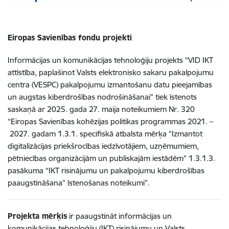
Eiropas Savienības fondu projekti
Informācijas un komunikācijas tehnoloģiju projekts “VID IKT
attīstība, paplašinot Valsts elektronisko sakaru pakalpojumu
centra (VESPC) pakalpojumu izmantošanu datu pieejamības
un augstas kiberdrošības nodrošināšanai” tiek īstenots
saskaņā ar 2025. gada 27. maija noteikumiem Nr. 320
“Eiropas Savienības kohēzijas politikas programmas 2021. –
2027. gadam 1.3.1. specifiskā atbalsta mērķa “Izmantot
digitalizācijas priekšrocības iedzīvotājiem, uzņēmumiem,
pētniecības organizācijām un publiskajām iestādēm” 1.3.1.3.
pasākuma “IKT risinājumu un pakalpojumu kiberdrošības
paaugstināšana” īstenošanas noteikumi”.
Projekta mērķis
ir paaugstināt informācijas un
komunikācijas tehnoloģiju (IKT) risinājumu un Valsts