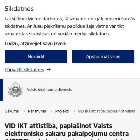
Pāriet uz lapas saturu
Sīkdatnes
Spied
lai meklētu
Enter
Lai šī tīmekļvietne darbotos, tā izmanto obligāti nepieciešamās
sīkdatnes. Ar Jūsu piekrišanu papildus šajā vietnē var tikt
izmantotas statistikas un sociālo mediju sīkdatnes.
Lūdzu, atzīmējiet savu izvēli:
Noraidīt
Apstiprināt visas
Pārvaldīt sīkdatnes
Sākums
Par mums
Projekti
VID IKT attīstība, paplašinot Valst
VID IKT attīstība, paplašinot Valsts
elektronisko sakaru pakalpojumu centra