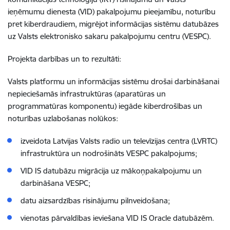
ieņēmumu dienesta (VID) pakalpojumu pieejamību, noturību
pret kiberdraudiem, migrējot informācijas sistēmu datubāzes
uz Valsts elektronisko sakaru pakalpojumu centru (VESPC).
Projekta darbības un to rezultāti:
Valsts platformu un informācijas sistēmu drošai darbināšanai
nepieciešamās infrastruktūras (aparatūras un
programmatūras komponentu) iegāde kiberdrošības un
noturības uzlabošanas nolūkos:
izveidota Latvijas Valsts radio un televīzijas centra (LVRTC)
infrastruktūra un nodrošināts VESPC pakalpojums;
VID IS datubāzu migrācija uz mākoņpakalpojumu un
darbināšana VESPC;
datu aizsardzības risinājumu pilnveidošana;
vienotas pārvaldības ieviešana VID IS Oracle datubāzēm.