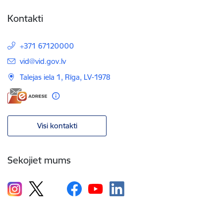
Kontakti
+371 67120000
E-pasts:
vid@vid.gov.lv
Talejas iela 1, Rīga, LV-1978
Visi kontakti
Sekojiet mums