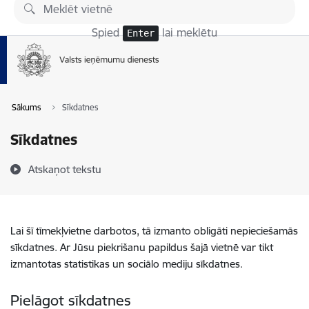
Pāriet uz lapas saturu
Spied
lai meklētu
Enter
Sākums
Sīkdatnes
Sīkdatnes
Atskaņot tekstu
Lai šī tīmekļvietne darbotos, tā izmanto obligāti nepieciešamās
sīkdatnes. Ar Jūsu piekrišanu papildus šajā vietnē var tikt
izmantotas statistikas un sociālo mediju sīkdatnes.
Pielāgot sīkdatnes