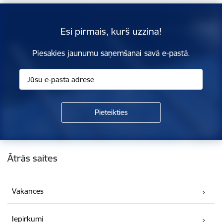
Esi pirmais, kurš uzzina!
Piesakies jaunumu saņemšanai savā e-pastā.
Kājene
Ātrās saites
Vakances
Iepirkumi