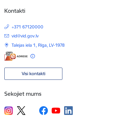
Kontakti
+371 67120000
E-pasts:
vid@vid.gov.lv
Talejas iela 1, Rīga, LV-1978
Visi kontakti
Sekojiet mums