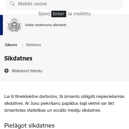
Pāriet uz lapas saturu
Spied
lai meklētu
Enter
Sākums
Sīkdatnes
Sīkdatnes
Atskaņot tekstu
Lai šī tīmekļvietne darbotos, tā izmanto obligāti nepieciešamās
sīkdatnes. Ar Jūsu piekrišanu papildus šajā vietnē var tikt
izmantotas statistikas un sociālo mediju sīkdatnes.
Pielāgot sīkdatnes