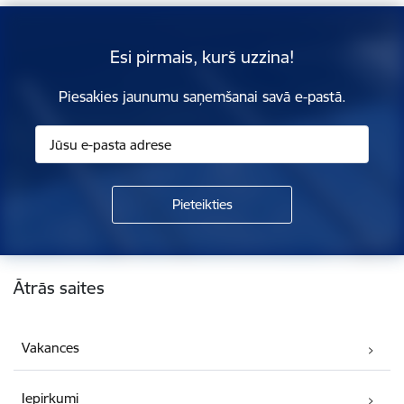
Esi pirmais, kurš uzzina!
Piesakies jaunumu saņemšanai savā e-pastā.
Kājene
Ātrās saites
Vakances
Iepirkumi