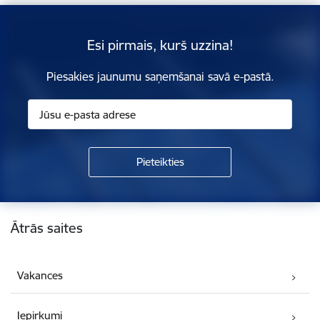
Esi pirmais, kurš uzzina!
Piesakies jaunumu saņemšanai savā e-pastā.
Kājene
Ātrās saites
Vakances
Iepirkumi