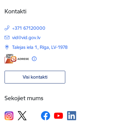
Kontakti
+371 67120000
E-pasts:
vid@vid.gov.lv
Talejas iela 1, Rīga, LV-1978
Visi kontakti
Sekojiet mums