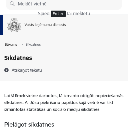
Pāriet uz lapas saturu
Spied
lai meklētu
Enter
Sākums
Sīkdatnes
Sīkdatnes
Atskaņot tekstu
Lai šī tīmekļvietne darbotos, tā izmanto obligāti nepieciešamās
sīkdatnes. Ar Jūsu piekrišanu papildus šajā vietnē var tikt
izmantotas statistikas un sociālo mediju sīkdatnes.
Pielāgot sīkdatnes