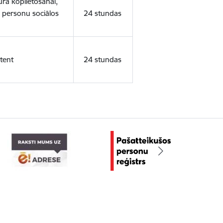
ura koplietošanai,
o personu sociālos
24 stundas
tent
24 stundas