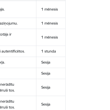
jis.
1 mēnesis
 paziņojumu.
1 mēnesis
otājs ir
1 mēnesis
 autentificētos.
1 stunda
kļa.
Sesija
Sesija
 nerādītu
Sesija
ēruši tos.
 nerādītu
Sesija
ēruši tos.