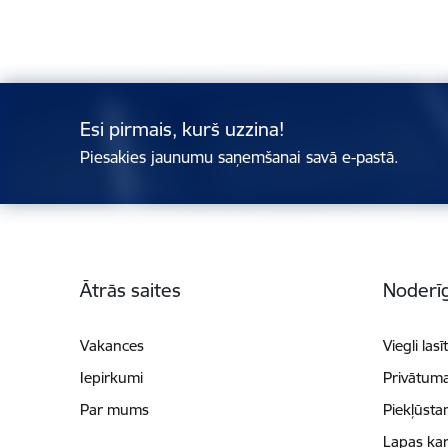
Esi pirmais, kurš uzzina!
Piesakies jaunumu saņemšanai savā e-pastā.
Kājene
Ātrās saites
Noderīg
Vakances
Viegli lasī
Iepirkumi
Privātuma
Par mums
Piekļūsta
Lapas kar