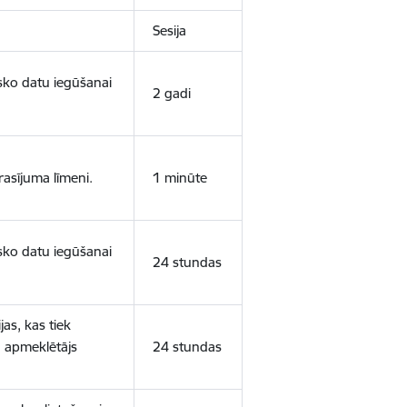
Sesija
isko datu iegūšanai
2 gadi
rasījuma līmeni.
1 minūte
isko datu iegūšanai
24 stundas
as, kas tiek
ā apmeklētājs
24 stundas