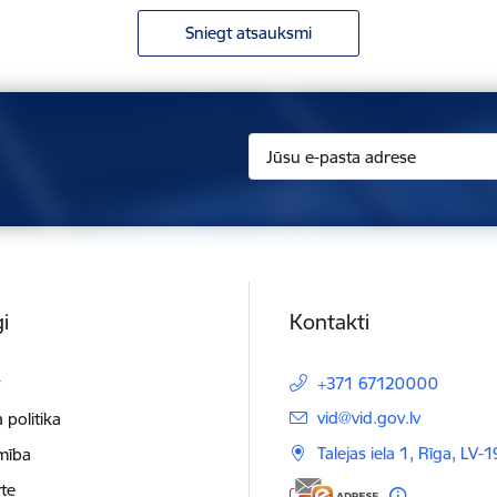
Sniegt atsauksmi
i
Kontakti
t
+371 67120000
E-pasts:
vid@vid.gov.lv
 politika
Talejas iela 1, Rīga, LV-
mība
te