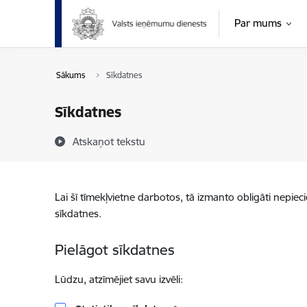
Pāriet uz lapas saturu
Par mums
Sākums
Sīkdatnes
Sīkdatnes
Atskaņot tekstu
Lai šī tīmekļvietne darbotos, tā izmanto obligāti nepiec
sīkdatnes.
Pielāgot sīkdatnes
Lūdzu, atzīmējiet savu izvēli: