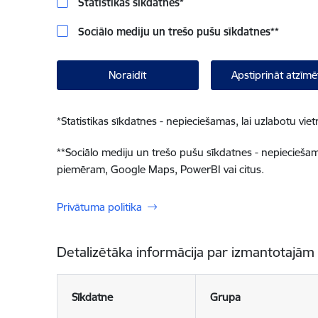
Statistikas sīkdatnes
*
Sociālo mediju un trešo pušu sīkdatnes
**
Noraidīt
Apstiprināt atzīmē
*
Statistikas sīkdatnes - nepieciešamas, lai uzlabotu v
**
Sociālo mediju un trešo pušu sīkdatnes - nepieciešamas
piemēram, Google Maps, PowerBI vai citus.
Privātuma politika
Detalizētāka informācija par izmantotajām
Sīkdatne
Grupa