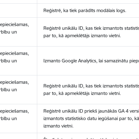
Reģistrē, ka tiek parādīts modālais logs.
nepieciešamas,
Reģistrē unikālu ID, kas tiek izmantots statist
arbību un
par to, kā apmeklētājs izmanto vietni.
nepieciešamas,
arbību un
Izmanto Google Analytics, lai samazinātu piep
nepieciešamas,
Reģistrē unikālu ID, kas tiek izmantots statist
arbību un
par to, kā apmeklētājs izmanto vietni.
nepieciešamas,
Reģistrē unikālu ID priekš jaunākās GA 4 versij
arbību un
izmantots statistisko datu iegūšanai par to, k
izmanto vietni.