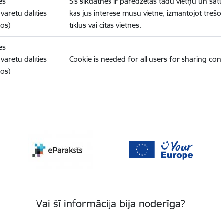
es
Šīs sīkdatnes ir paredzētas tādu vietņu un sat
varētu dalīties
kas jūs interesē mūsu vietnē, izmantojot treš
los)
tīklus vai citas vietnes.
es
varētu dalīties
Cookie is needed for all users for sharing con
los)
Vai šī informācija bija noderīga?