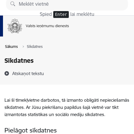
Pāriet uz lapas saturu
Spied
lai meklētu
Enter
Sākums
Sīkdatnes
Sīkdatnes
Atskaņot tekstu
Lai šī tīmekļvietne darbotos, tā izmanto obligāti nepieciešamās
sīkdatnes. Ar Jūsu piekrišanu papildus šajā vietnē var tikt
izmantotas statistikas un sociālo mediju sīkdatnes.
Pielāgot sīkdatnes