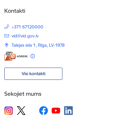
Kontakti
+371 67120000
E-pasts:
vid@vid.gov.lv
Talejas iela 1, Rīga, LV-1978
Visi kontakti
Sekojiet mums