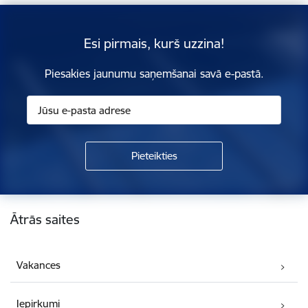
Esi pirmais, kurš uzzina!
Piesakies jaunumu saņemšanai savā e-pastā.
Kājene
Ātrās saites
Vakances
Iepirkumi