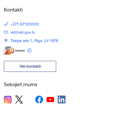
Kontakti
+371 67120000
E-pasts:
vid@vid.gov.lv
Talejas iela 1, Rīga, LV-1978
Visi kontakti
Sekojiet mums