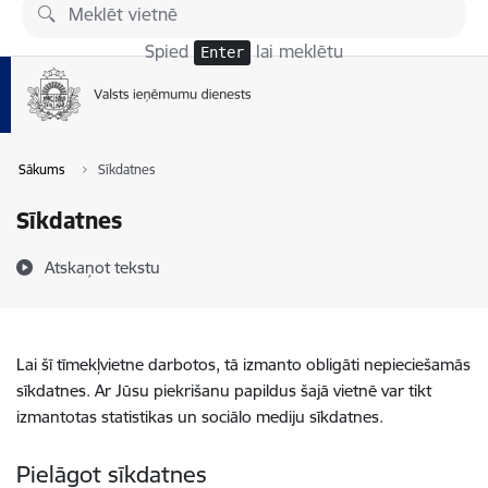
Pāriet uz lapas saturu
Spied
lai meklētu
Enter
Sākums
Sīkdatnes
Sīkdatnes
Atskaņot tekstu
Lai šī tīmekļvietne darbotos, tā izmanto obligāti nepieciešamās
sīkdatnes. Ar Jūsu piekrišanu papildus šajā vietnē var tikt
izmantotas statistikas un sociālo mediju sīkdatnes.
Pielāgot sīkdatnes