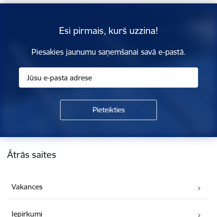
Esi pirmais, kurš uzzina!
Piesakies jaunumu saņemšanai savā e-pastā.
Kājene
Ātrās saites
Vakances
Iepirkumi