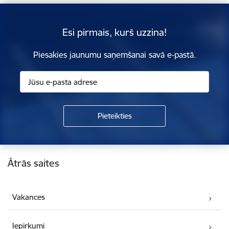
Esi pirmais, kurš uzzina!
Piesakies jaunumu saņemšanai savā e-pastā.
Kājene
Ātrās saites
Vakances
Iepirkumi