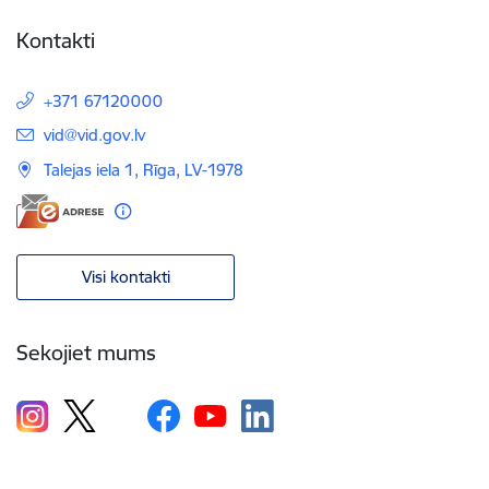
Kontakti
+371 67120000
E-pasts:
vid@vid.gov.lv
Talejas iela 1, Rīga, LV-1978
Visi kontakti
Sekojiet mums