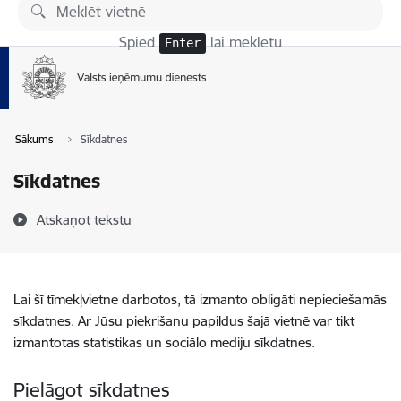
Pāriet uz lapas saturu
Spied
lai meklētu
Enter
Sākums
Sīkdatnes
Sīkdatnes
Atskaņot tekstu
Lai šī tīmekļvietne darbotos, tā izmanto obligāti nepieciešamās
sīkdatnes. Ar Jūsu piekrišanu papildus šajā vietnē var tikt
izmantotas statistikas un sociālo mediju sīkdatnes.
Pielāgot sīkdatnes