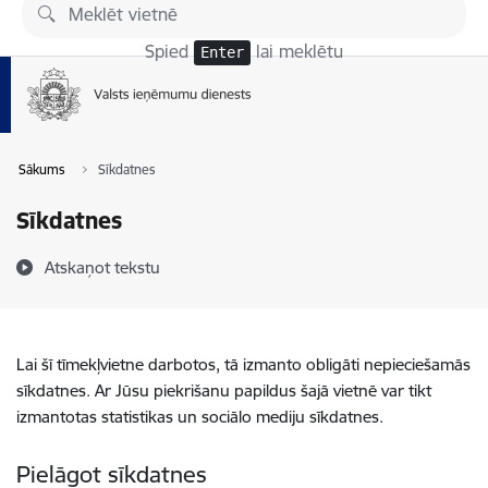
Pāriet uz lapas saturu
Spied
lai meklētu
Enter
Sākums
Sīkdatnes
Sīkdatnes
Atskaņot tekstu
Lai šī tīmekļvietne darbotos, tā izmanto obligāti nepieciešamās
sīkdatnes. Ar Jūsu piekrišanu papildus šajā vietnē var tikt
izmantotas statistikas un sociālo mediju sīkdatnes.
Pielāgot sīkdatnes