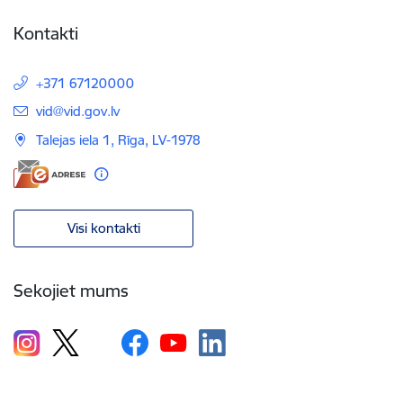
Kontakti
+371 67120000
E-pasts:
vid@vid.gov.lv
Talejas iela 1, Rīga, LV-1978
Visi kontakti
Sekojiet mums