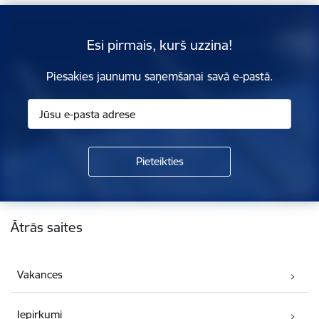
Esi pirmais, kurš uzzina!
Piesakies jaunumu saņemšanai savā e-pastā.
Kājene
Ātrās saites
Vakances
Iepirkumi