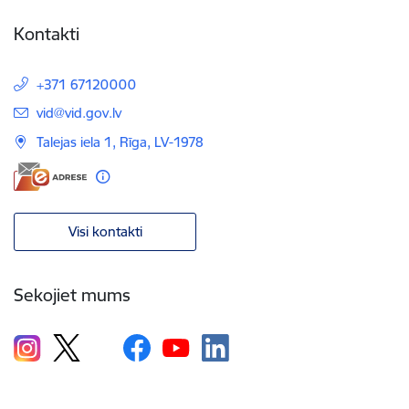
Kontakti
+371 67120000
E-pasts:
vid@vid.gov.lv
Talejas iela 1, Rīga, LV-1978
Visi kontakti
Sekojiet mums