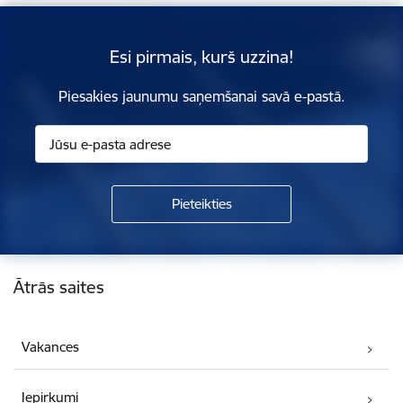
Esi pirmais, kurš uzzina!
Piesakies jaunumu saņemšanai savā e-pastā.
Kājene
Ātrās saites
Vakances
Iepirkumi