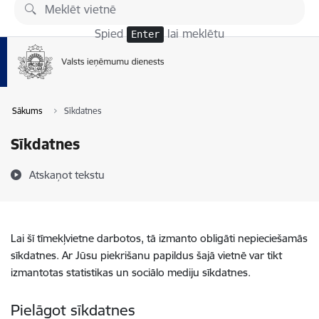
Pāriet uz lapas saturu
Spied
lai meklētu
Enter
Sākums
Sīkdatnes
Sīkdatnes
Atskaņot tekstu
Lai šī tīmekļvietne darbotos, tā izmanto obligāti nepieciešamās
sīkdatnes. Ar Jūsu piekrišanu papildus šajā vietnē var tikt
izmantotas statistikas un sociālo mediju sīkdatnes.
Pielāgot sīkdatnes