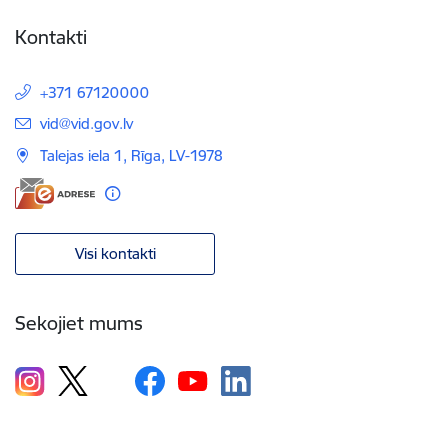
Kontakti
+371 67120000
E-pasts:
vid@vid.gov.lv
Talejas iela 1, Rīga, LV-1978
Visi kontakti
Sekojiet mums