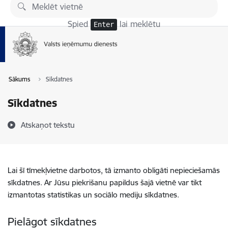
Pāriet uz lapas saturu
Spied
lai meklētu
Enter
Sākums
Sīkdatnes
Sīkdatnes
Atskaņot tekstu
Lai šī tīmekļvietne darbotos, tā izmanto obligāti nepieciešamās
sīkdatnes. Ar Jūsu piekrišanu papildus šajā vietnē var tikt
izmantotas statistikas un sociālo mediju sīkdatnes.
Pielāgot sīkdatnes