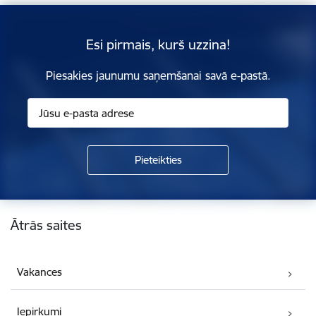
Esi pirmais, kurš uzzina!
Piesakies jaunumu saņemšanai savā e-pastā.
Kājene
Ātrās saites
Vakances
Iepirkumi